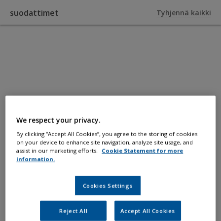
suodattimet
Tyhjennä kaikki
KOHTAAN TUOTTEET
Ohenteet
Tuotteet, jotka helpottavat venemaalin
We respect your privacy.
levitystä ja/tai puhdistavat välineitä.
By clicking “Accept All Cookies”, you agree to the storing of cookies
on your device to enhance site navigation, analyze site usage, and
assist in our marketing efforts.
Cookie Statement for more
information.
Cookies Settings
Reject All
Accept All Cookies
suodattimet