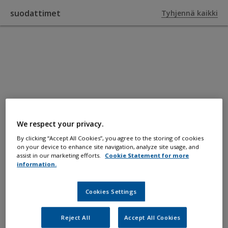
suodattimet
Tyhjennä kaikki
KOHTAAN TUOTTEET
Pintamaalit
Suojaa runkoa, kantta, sisäpintoja ja
We respect your privacy.
pilssiä ja parantaa niiden ulkonäköä.
By clicking “Accept All Cookies”, you agree to the storing of cookies
on your device to enhance site navigation, analyze site usage, and
assist in our marketing efforts.
Cookie Statement for more
information.
Cookies Settings
Reject All
Accept All Cookies
suodattimet