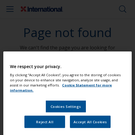
Page not found
We can't find the page you are looking for
Go To Home
We respect your privacy.
By clicking “Accept All Cookies”, you agree to the storing of cookies
on your device to enhance site navigation, analyze site usage, and
assist in our marketing efforts.
Cookie Statement for more
Maalaa veneesi kuin ammattilainen
information.
Cookies Settings
Etsi parhaat tuotteet, joilla voit pitää
veneesi loistokunnossa
Reject All
Accept All Cookies