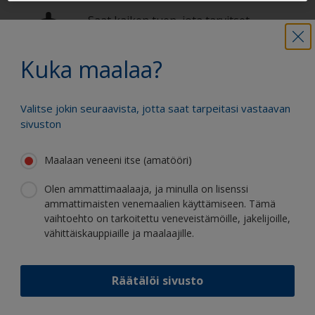
Saat kaiken tuen, jota tarvitset
varmaan maalaamiseen
Kuka maalaa?
Hyödy jatkuvasta innovaatiostamme ja
Valitse jokin seuraavista, jotta saat tarpeitasi vastaavan
tieteellisestä asiantuntemuksestamme
sivuston
Maalaan veneeni itse (amatööri)
Olen ammattimaalaaja, ja minulla on lisenssi
ammattimaisten venemaalien käyttämiseen. Tämä
Seuraa Internationalia:
vaihtoehto on tarkoitettu veneveistämöille, jakelijoille,
vähittäiskauppiaille ja maalaajille.
Räätälöi sivusto