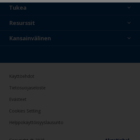
Tukea
Tietoa meistä
Resurssit
Yhteystiedot
Uusi
Kansainvälinen
Vähittäiskauppiaat ja
FIN
ammattilaiset
Amatöörimaalaaja
Käyttöehdot
Tietosuojaseloste
Evästeet
Cookies Setting
Helppokäyttöisyyslausunto