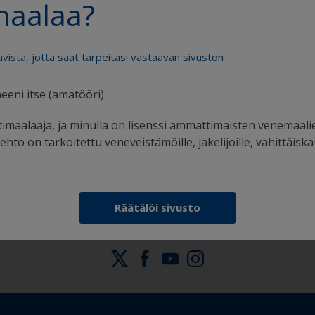
maalaa?
avista, jotta saat tarpeitasi vastaavan sivuston
eeni itse (amatööri)
Saat kaiken tuen, jota tarvitset varmaan
imaalaaja, ja minulla on lisenssi ammattimaisten venemaali
maalaamiseen
hto on tarkoitettu veneveistämöille, jakelijoille, vähittäiska
Räätälöi sivusto
Seuraa Internationalia: