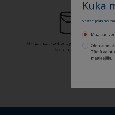
Kuka 
Valitse jokin seura
Maalaan ven
Etsi parhaat tuotteet, joilla voit pitää veneesi
Olen ammatt
loistokunnossa
Tämä vaihtoe
maalaajille.