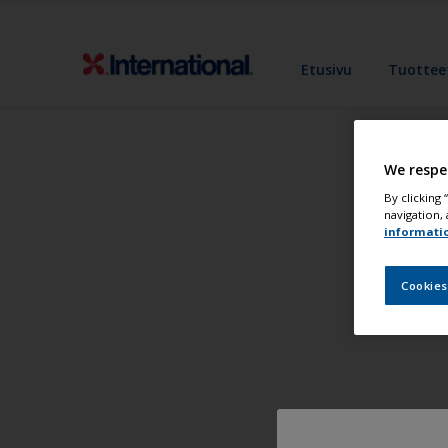
Etusivu
Tuottee
We respe
By clicking
navigation, 
informati
Cookies