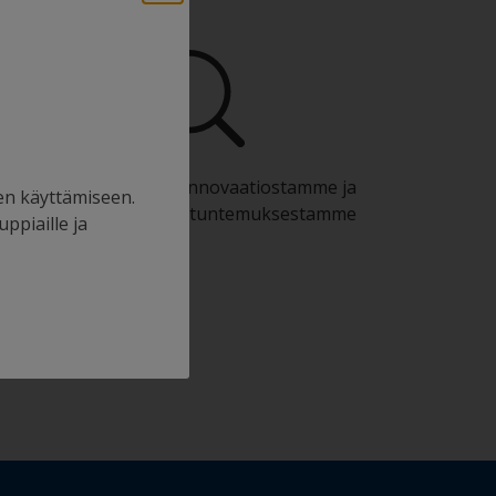
Hyödy jatkuvasta innovaatiostamme ja
en käyttämiseen.
tieteellisestä asiantuntemuksestamme
uppiaille ja