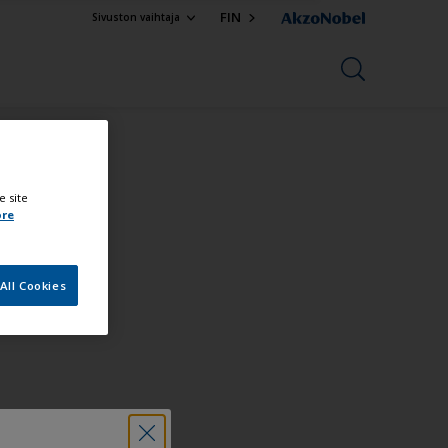
FIN
Sivuston vaihtaja
e site
ore
All Cookies
n