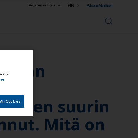
FIN
Sivuston vaihtaja
ohjaan
e site
ore
 veneen suurin
All Cookies
onnut. Mitä on