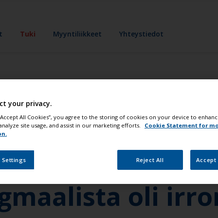
t
Tuki
Myyntiliikkeet
Yhteystiedot
 maalasin venep
ct your privacy.
 “Accept All Cookies”, you agree to the storing of cookies on your device to enhanc
analyze site usage, and assist in our marketing efforts.
Cookie Statement for m
ja sen päälle
on.
alin. Kun nostin
 Settings
Reject All
Accept 
gmaalista oli irr