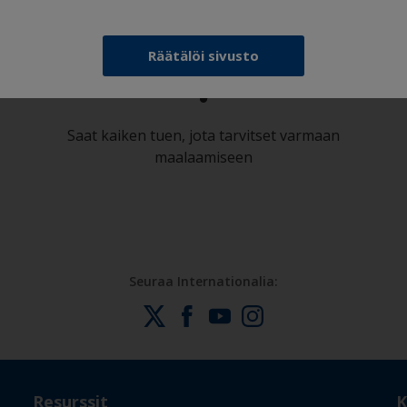
Räätälöi sivusto
Saat kaiken tuen, jota tarvitset varmaan
maalaamiseen
Seuraa Internationalia:
Resurssit
K