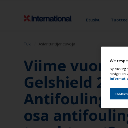
Etusivu
Tuottee
Tuki
Asiantuntijaneuvoja
Viime vuonna
We respe
By clicking
navigation, 
Gelshield 200 
informati
Antifoulingma
Cookies
osa antifoulin