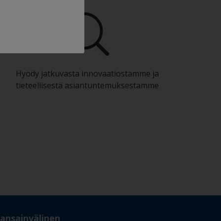
Hyödy jatkuvasta innovaatiostamme ja
tieteellisestä asiantuntemuksestamme
ansainvälinen