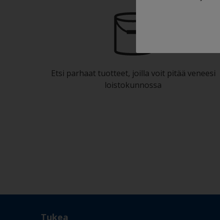
Etsi parhaat tuotteet, joilla voit pitää veneesi
loistokunnossa
Tukea