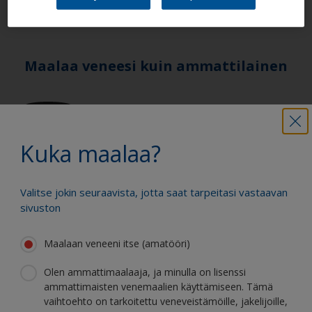
maalatuille pinnoille.
Maalaa veneesi kuin ammattilainen
Etsi parhaat tuotteet, joilla voit pitää
veneesi loistokunnossa
Kuka maalaa?
Saat kaiken tuen, jota tarvitset
Valitse jokin seuraavista, jotta saat tarpeitasi vastaavan
varmaan maalaamiseen
sivuston
Maalaan veneeni itse (amatööri)
Hyödy jatkuvasta innovaatiostamme ja
Olen ammattimaalaaja, ja minulla on lisenssi
ammattimaisten venemaalien käyttämiseen. Tämä
tieteellisestä asiantuntemuksestamme
vaihtoehto on tarkoitettu veneveistämöille, jakelijoille,