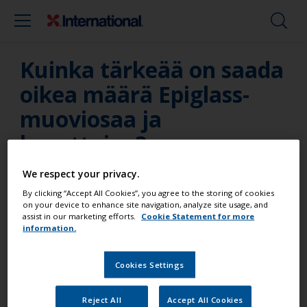
Kuinka tärkeää on saada
oikea määrä Epiglass-
muoviosaa ja
kovettajaa?
We respect your privacy.
2-komponenttituotteet on kehitetty kovettumaan
tietyllä nopeudella joka perustuu erityistekniikkaan
By clicking “Accept All Cookies”, you agree to the storing of cookies
on your device to enhance site navigation, analyze site usage, and
ja kemiaan. Sekoitettaessa 2-komponenttituotteita
assist in our marketing efforts.
Cookie Statement for more
pitää olla tarkkana. Epiglassin sekoitussuhde on 4:1
information.
(4 muoviosaa, 1 kovete). Liian vähän tai paljon
kovetetta vaikuttaa kuivumisprosessiin ja voi olla,
Cookies Settings
että seos ei täysin kovetu. Tämä vaikuttaa
kestoikään.
Reject All
Accept All Cookies