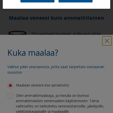
Maalaa veneesi kuin ammattilainen
Etsi parhaat tuotteet, joilla voit pitää
veneesi loistokunnossa
Kuka maalaa?
Saat kaiken tuen, jota tarvitset
Valitse jokin seuraavista, jotta saat tarpeitasi vastaavan
varmaan maalaamiseen
sivuston
Maalaan veneeni itse (amatööri)
Hyödy jatkuvasta innovaatiostamme ja
Olen ammattimaalaaja, ja minulla on lisenssi
tieteellisestä asiantuntemuksestamme
ammattimaisten venemaalien käyttämiseen. Tämä
vaihtoehto on tarkoitettu veneveistämöille, jakelijoille,
vähittäiskauppiaille ja maalaajille.