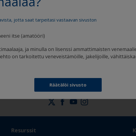
maalaa?
avista, jotta saat tarpeitasi vastaavan sivuston
eeni itse (amatööri)
Saat kaiken tuen, jota tarvitset varmaan
maalaamiseen
imaalaaja, ja minulla on lisenssi ammattimaisten venemaali
hto on tarkoitettu veneveistämöille, jakelijoille, vähittäiska
Räätälöi sivusto
Seuraa Internationalia:
Resurssit
K