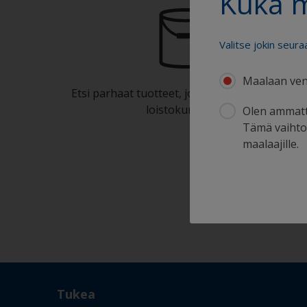
Kuka 
Valitse jokin seura
Maalaan ven
Etsi parhaat tuotteet, joilla voit pitää veneesi
loistokunnossa
Olen ammatt
Tämä vaihtoe
maalaajille.
Tukea