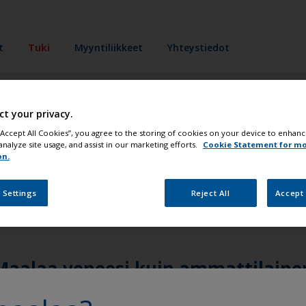
t
Tuki
Myyntiliikkeet
Yhteystiedot
uhde, kun lisään kov
ct your privacy.
 “Accept All Cookies”, you agree to the storing of cookies on your device to enhanc
analyze site usage, and assist in our marketing efforts.
Cookie Statement for m
tietyllä nopeudella, joka perustuu erityistekniikkaan ja k
on.
iian paljon kovettajaa vaikuttaa kuivumisprosessiin ja tuott
 Settings
Reject All
Accept 
Maalaa veneesi kuin ammattilaine