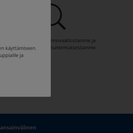
Hyödy jatkuvasta innovaatiostamme ja
tieteellisestä asiantuntemuksestamme
en käyttämiseen.
uppiaille ja
ansainvälinen