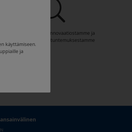
Hyödy jatkuvasta innovaatiostamme ja
tieteellisestä asiantuntemuksestamme
en käyttämiseen.
uppiaille ja
ansainvälinen
IN