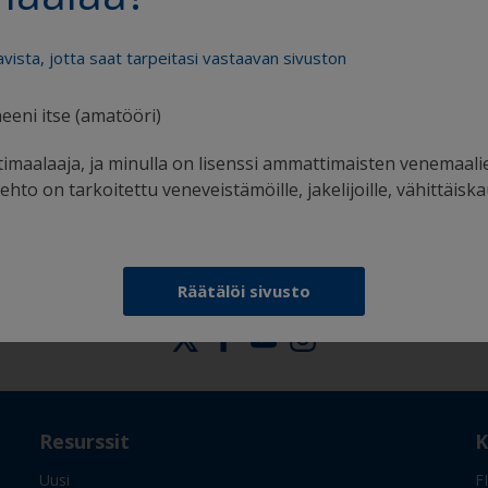
avista, jotta saat tarpeitasi vastaavan sivuston
eeni itse (amatööri)
Saat kaiken tuen, jota tarvitset varmaan
maalaamiseen
imaalaaja, ja minulla on lisenssi ammattimaisten venemaali
hto on tarkoitettu veneveistämöille, jakelijoille, vähittäiska
Räätälöi sivusto
Seuraa Internationalia:
Resurssit
K
Uusi
F