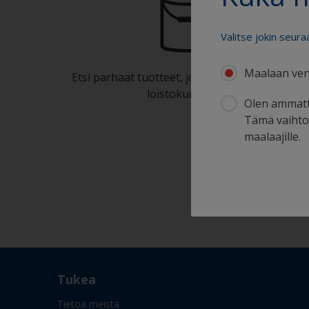
Valitse jokin seura
Maalaan ven
Etsi parhaat tuotteet, joilla voit pitää veneesi
loistokunnossa
Olen ammatt
Tämä vaihtoe
maalaajille.
Tukea
Tietoa meistä