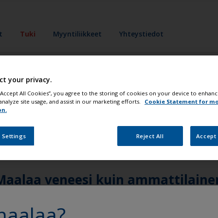
t
Tuki
Myyntiliikkeet
Yhteystiedot
limenekin?
ct your privacy.
 “Accept All Cookies”, you agree to the storing of cookies on your device to enhanc
analyze site usage, and assist in our marketing efforts.
Cookie Statement for m
siitä, minkä maalausjärjestelmän valitset.
on.
 Settings
Reject All
Accept 
Maalaa veneesi kuin ammattilaine
maalaa?