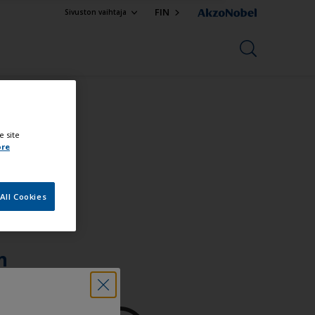
FIN
Sivuston vaihtaja
e site
ore
All Cookies
n