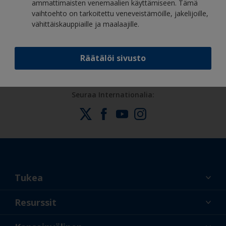
ammattimaisten venemaalien käyttämiseen. Tämä
Hyödy jatkuvasta innovaatiostamme ja
vaihtoehto on tarkoitettu veneveistämöille, jakelijoille,
vähittäiskauppiaille ja maalaajille.
tieteellisestä asiantuntemuksestamme
Räätälöi sivusto
Seuraa Internationalia:
Tukea
Tietoa meistä
Resurssit
Yhteystiedot
Uusi