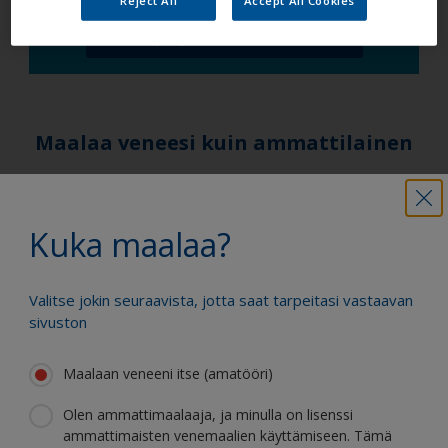
hyödyllisen arvion.
Reject All
Accept All Cookies
Kuinka paljon maalia tarvitsen?
Maalaa veneesi kuin ammattilainen
Etsi parhaat tuotteet, joilla voit pitää
veneesi loistokunnossa
Kuka maalaa?
Valitse jokin seuraavista, jotta saat tarpeitasi vastaavan
Saat kaiken tuen, jota tarvitset
sivuston
varmaan maalaamiseen
Maalaan veneeni itse (amatööri)
Olen ammattimaalaaja, ja minulla on lisenssi
ammattimaisten venemaalien käyttämiseen. Tämä
Hyödy jatkuvasta innovaatiostamme ja