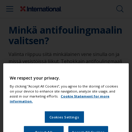
Minkä antifoulingmaalin
valitsen?
Valinta riippuu siitä minkälainen vene sinulla on ja
missä vesistöissä liikut. Tehokkain antifoulingmaali
on Micron Extra ja järvikäyttöön sopii Cruiser Eco
hyvin.
We respect your privacy.
By clicking “Accept All Cookies”, you agree to the storing of cookies
on your device to enhance site navigation, analyze site usage, and
assist in our marketing efforts.
Cookie Statement for more
information.
Voit käyttää maalilaskuriamme tarvittavan
maalimäärän määrittämiseen. Syötä veneen
Cookies Settings
tyyppi ja mitat, käyttämäsi tuote ja
tarvittavien maalikerrosten määrä, niin saat