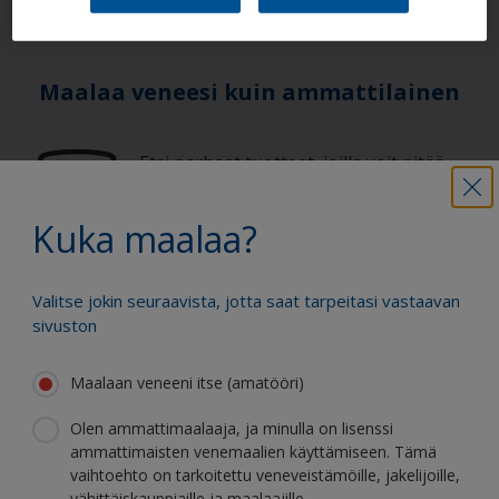
Maalaa veneesi kuin ammattilainen
Etsi parhaat tuotteet, joilla voit pitää
veneesi loistokunnossa
Kuka maalaa?
Saat kaiken tuen, jota tarvitset
Valitse jokin seuraavista, jotta saat tarpeitasi vastaavan
varmaan maalaamiseen
sivuston
Maalaan veneeni itse (amatööri)
Hyödy jatkuvasta innovaatiostamme ja
Olen ammattimaalaaja, ja minulla on lisenssi
tieteellisestä asiantuntemuksestamme
ammattimaisten venemaalien käyttämiseen. Tämä
vaihtoehto on tarkoitettu veneveistämöille, jakelijoille,
vähittäiskauppiaille ja maalaajille.