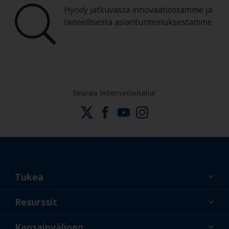
Hyödy jatkuvasta innovaatiostamme ja
tieteellisestä asiantuntemuksestamme
Seuraa Internationalia:
Tukea
Tietoa meistä
Resurssit
Yhteystiedot
Uusi
Kansainvälinen