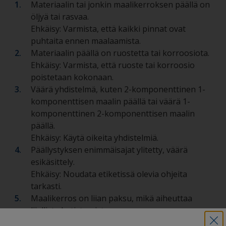
Materiaalin tai jonkin maalikerroksen päällä on
öljyä tai rasvaa.
Ehkäisy: Varmista, että kaikki pinnat ovat
puhtaita ennen maalaamista.
Materiaalin päällä on ruostetta tai korroosiota.
Ehkäisy: Varmista, että ruoste tai korroosio
poistetaan kokonaan.
Väärä yhdistelmä, kuten 2-komponenttinen 1-
komponenttisen maalin päällä tai väärä 1-
komponenttinen 2-komponenttisen maalin
päällä.
Ehkäisy: Käytä oikeita yhdistelmiä.
Päällystyksen enimmäisajat ylitetty, väärä
esikäsittely.
Ehkäisy: Noudata etiketissä olevia ohjeita
tarkasti.
Maalikerros on liian paksu, mikä aiheuttaa
liiallista kutistumista.
Ehkäisy: Noudata etiketissä olevia ohjeita