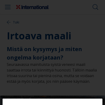
Tuki
Irtoava maali
Mistä on kysymys ja miten
ongelma korjataan?
Seuraavassa mainituista syistä veneesi maali
saattaa irrota tai kiinnittyä huonosti. Tällöin maalia
irtoaa suurina tai pieninä osina, mutta se voidaan
estää ja myös korjata, jos niin pääsee käymään.