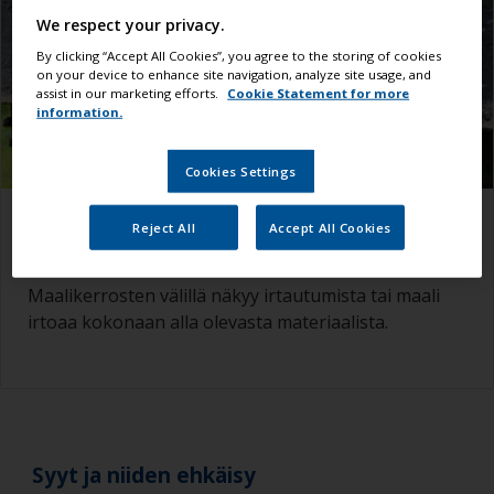
We respect your privacy.
By clicking “Accept All Cookies”, you agree to the storing of cookies
on your device to enhance site navigation, analyze site usage, and
assist in our marketing efforts.
Cookie Statement for more
information.
Cookies Settings
Mistä sen tunnistaa
Reject All
Accept All Cookies
Maalikerrosten välillä näkyy irtautumista tai maali
irtoaa kokonaan alla olevasta materiaalista.
Syyt ja niiden ehkäisy