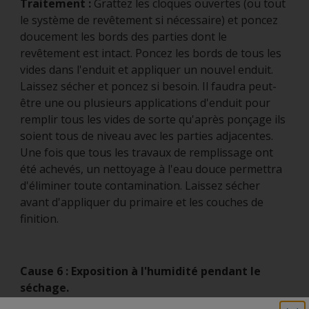
Traitement :
Grattez les cloques ouvertes (ou tout
le système de revêtement si nécessaire) et poncez
doucement les bords des parties dont le
revêtement est intact. Poncez les bords de tous les
vides dans l'enduit et appliquer un nouvel enduit.
Laissez sécher et poncez si besoin. Il faudra peut-
être une ou plusieurs applications d'enduit pour
remplir tous les vides de sorte qu'après ponçage ils
soient tous de niveau avec les parties adjacentes.
Une fois que tous les travaux de remplissage ont
été achevés, un nettoyage à l'eau douce permettra
d'éliminer toute contamination. Laissez sécher
avant d'appliquer du primaire et les couches de
finition.
Cause 6 : Exposition à l'humidité pendant le
séchage.