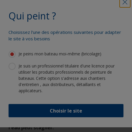
Prévention :
Tenir le produit au sec pendant le
séchage. Évitez de peindre tôt le matin ou tard dans
Qui peint ?
la soirée.
Traitement :
Grattez les cloques ouvertes (ou tout
Choisissez l'une des opérations suivantes pour adapter
le système de revêtement si nécessaire) et poncez
le site à vos besoins
doucement les bords des parties dont le
revêtement est intact afin d'obtenir un
Je peins mon bateau moi-même (bricolage)
chevauchement lisse. Lavez à l'eau douce pour
enlever toute contamination. Réparez et appliquez
Je suis un professionnel titulaire d'une licence pour
un primaire et des couches de finition si besoin.
utiliser les produits professionnels de peinture de
bateaux. Cette option s'adresse aux chantiers
d'entretien , aux distributeurs, détaillants et
applicateurs.
Cause 7 : Les couches de finition appliquées au-
dessus de la ligne de flottaison sont soumises à
une immersion dans l'eau, notamment les
Choisir le site
coussins placés sous les sièges par terre dans la
cabine de pilotage et dans d'autres endroits où
l'eau peut stagner.