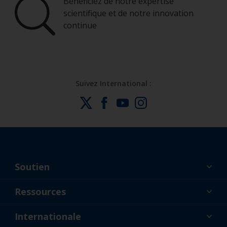
Bénéficiez de notre expertise
scientifique et de notre innovation
continue
Suivez International :
Soutien
À propos de nous
Ressources
Contact
Actualités
Internationale