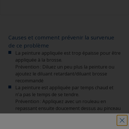
Causes et comment prévenir la survenue
de ce problème
La peinture appliquée est trop épaisse pour être
appliquée à la brosse.
Prévention : Diluez un peu plus la peinture ou
ajoutez le diluant retardant/diluant brosse
recommandé
La peinture est appliquée par temps chaud et
n'a pas le temps de se tendre.
Prévention : Appliquez avec un rouleau en
repassant ensuite doucement dessus au pinceau
dans le sens croisé et/ou utilisez un
diluant/retardant recommandé afin d'améliorer