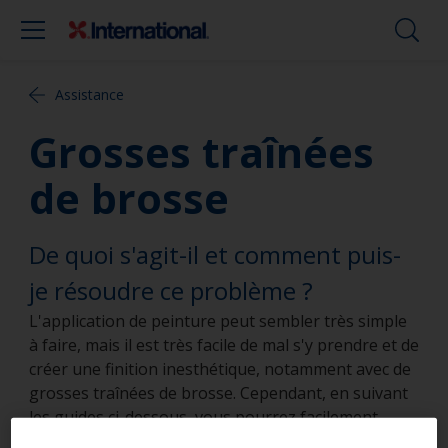
Assistance
Grosses traînées
de brosse
De quoi s'agit-il et comment puis-
je résoudre ce problème ?
L'application de peinture peut sembler très simple
à faire, mais il est très facile de mal s'y prendre et de
créer une finition inesthétique, notamment avec de
grosses traînées de brosse. Cependant, en suivant
les guides ci-dessous, vous pourrez facilement
atteindre des résultats dont vous serez fier.