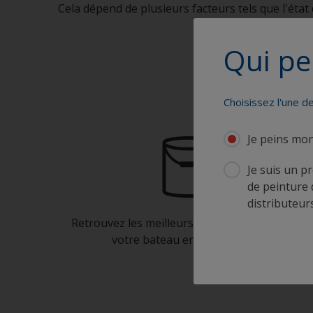
Cela dépend de plusieurs facteurs tels que l'état 
Qui pe
Choisissez l'une d
Je peins mo
Je suis un p
de peinture 
distributeurs
Retrouvez les meilleurs produits pour garder
votre bateau en très bon état