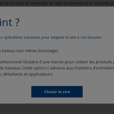
de la surface, le matériau, la taille du bateau et le système
int ?
Peignez votre bateau comme un pr
es opérations suivantes pour adapter le site à vos besoins
n bateau moi-même (bricolage)
rofessionnel titulaire d'une licence pour utiliser les produit
de bateaux. Cette option s'adresse aux chantiers d'entretien
, détaillants et applicateurs.
Obtenez toute l'aide dont vous avez besoin pour
peindre en toute confiance
Choisir le site