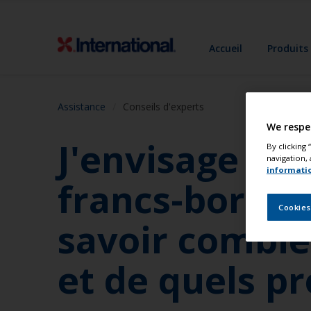
Accueil
Produits
Assistance
Conseils d'experts
We respe
J'envisage de
By clicking
navigation, 
informati
francs-bords
Cookies
savoir combie
et de quels pr