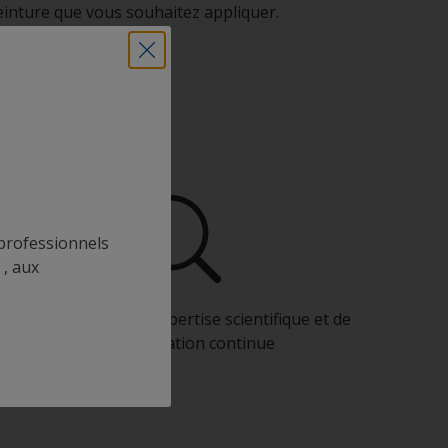
 peinture que vous souhaitez appliquer.
o
s professionnels
 , aux
Bénéficiez de notre expertise scientifique et de
notre innovation continue