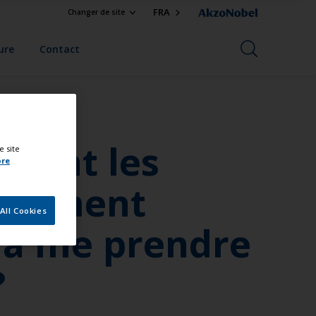
FRA
Changer de site
ure
Contact
ement les
e site
ore
 Comment
All Cookies
va me prendre
?