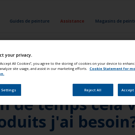
Guides de peinture
Assistance
Magasins de peint
ct your privacy.
 repeindre entièr
 “Accept All Cookies”, you agree to the storing of cookies on your device to enhanc
analyze site usage, and assist in our marketing efforts.
Cookie Statement for m
on.
 de mon bateau.
 Settings
Reject All
Accept 
n de temps cela 
oduits j'ai besoin