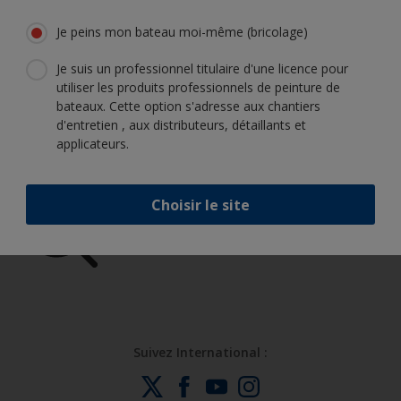
garder votre bateau en très bon état
Je peins mon bateau moi-même (bricolage)
Je suis un professionnel titulaire d'une licence pour
utiliser les produits professionnels de peinture de
Obtenez toute l'aide dont vous avez
bateaux. Cette option s'adresse aux chantiers
besoin pour peindre en toute
d'entretien , aux distributeurs, détaillants et
applicateurs.
confiance
Choisir le site
Bénéficiez de notre expertise
scientifique et de notre innovation
continue
Suivez International :