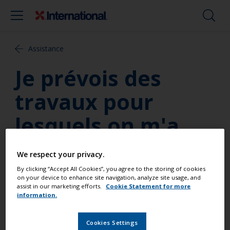
Assistance
Je prévois des
travaux pour
lesquels on m'a
préconisé une
We respect your privacy.
résine epoxy.
By clicking “Accept All Cookies”, you agree to the storing of cookies
on your device to enhance site navigation, analyze site usage, and
Comment savoir
assist in our marketing efforts.
Cookie Statement for more
information.
quels produits
Cookies Settings