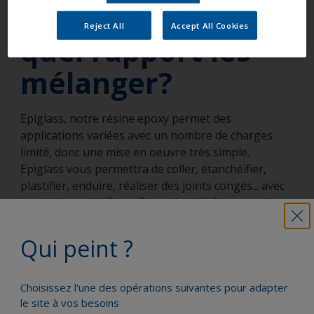
utiliser et dans
Reject All
Accept All Cookies
quel rapport les
mélanger?
Epiglass, notre résine epoxy permet des
applications variées avec un nombre de charges
limité, donc une mise en oeuvre très simple.
Epiglass vous permettra de coller, étanchéifier,
plastifier, enduire, réaliser des joints congés... avec
un minimum d'efforts. Pour plus d'infos, consultez
notre Guide Pratique de l'Entretien du Bateau.
Qui peint ?
Peignez votre bateau comme un pro
Choisissez l'une des opérations suivantes pour adapter
le site à vos besoins
Retrouvez les meilleurs produits pour