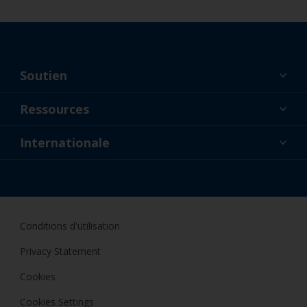
Soutien
À propos de nous
Ressources
Contact
Actualités
Internationale
Détaillants et professionnels
FRA
Peintre amateur
Conditions d'utilisation
Privacy Statement
Cookies
Cookies Settings