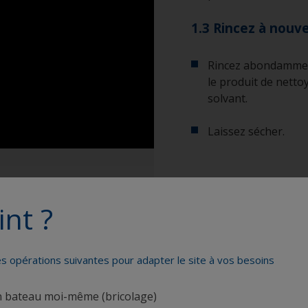
1.3 Rincez à nouv
Rincez abondamment
le produit de nett
solvant.
Laissez sécher.
Afficher les conseils d
int ?
Voir l'équipement don
Pour savoir si la 
doit s’étaler lors 
es opérations suivantes pour adapter le site à vos besoins
gouttelettes d’eau
Seau
correctementdégrai
n bateau moi-même (bricolage)
de nettoyage.
Nettoyeur haute 