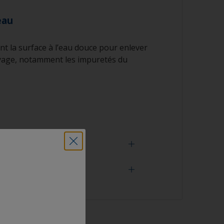
eau
 la surface à l’eau douce pour enlever
oyage, notamment les impuretés du
e pros
t vous aurez besoin
surface est correctement dégraissée, l’eau
du rinçage. L’apparition de petites
 indique que la coque n’est pas
ssée. Si c’est le cas, répétez le processus
pression