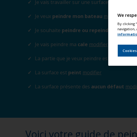
Je vais travailler sur une surface
au-dessus d
We respe
Je veux
peindre mon bateau
modifier
By clicking
navigation, 
Je souhaite
peindre ou repeindre entière
informati
Je vais peindre ma
cale
modifier
Cookies
La partie que je veux peindre est en
époxy o
La surface est
peint
modifier
La surface présente des
aucun défaut
modi
Voici votre guide de pei