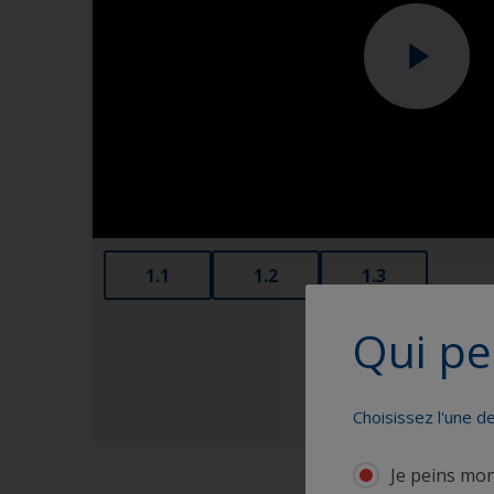
1.1
1.2
1.3
Qui pe
Choisissez l'une d
Je peins mo