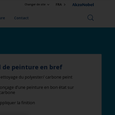
FRA
Changer de site
ure
Contact
l de peinture en bref
ettoyage du polyester/ carbone peint
onçage d’une peinture en bon état sur
/carbone
ppliquer la finition