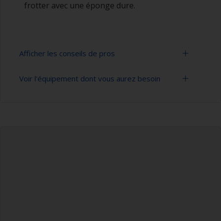
frotter avec une éponge dure.
Afficher les conseils de pros
Voir l'équipement dont vous aurez besoin
Tous les agents de démoulage, les cires ou les
polish doivent être éliminés avant de poncer la
surface, il est donc important de s’assurer que la
Seau
surface est correctement dégraissée.
Nettoyeur haute pression
Pour savoir si la surface est correctement
dégraissée, l’eau doit s’étaler en surface lors du
Rallonge pour outil de nettoyage
rinçage. L’apparition de gouttelettes d’eau
indique que la surface n’est pas correctement
Eponge et/ou chiffons
dégraissée. Si c’est le cas, répétez le processus
de nettoyage.
Gants en caoutchouc
Lorsque vous dégraissez à l’aide de solvant,
Chaussures de sécurité
travaillez selon la méthode des 2 chiffons :