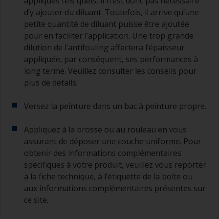
appliqués tels quels, il n’est donc pas nécessaire
Les vieux pots de confiture ou les boîtes de
d’y ajouter du diluant. Toutefois, il arrive qu’une
conserve propres et sèches sont utiles pour
petite quantité de diluant puisse être ajoutée
mélanger la peinture. Egalement, les cuillères
pour en faciliter l’application. Une trop grande
doseuses métalliques de différentes tailles
disponibles en supermarché sont idéales pour
dilution de l’antifouling affectera l’épaisseur
mesurer de petites quantités de peinture et de
appliquée, par conséquent, ses performances à
durcisseur pour les petits travaux.
long terme. Veuillez consulter les conseils pour
plus de détails.
Pour les primaires que vous appliquez avec
l’antifouling, assurez-vous de respecter
Versez la peinture dans un bac à peinture propre.
l’intervalle de surcouchage entre la fin de
l’application du primaire époxy et la première
couche d’antifouling indiqué sur la fiche
Appliquez à la brosse ou au rouleau en vous
technique ou l’étiquette. Cela est
assurant de déposer une couche uniforme. Pour
particulièrement vrai pour les primaires
obtenir des informations complémentaires
époxydiques. Si vous dépassez cet intervalle,
spécifiques à votre produit, veuillez vous reporter
vous devrez soit poncer le primaire, soit
à la fiche technique, à l’étiquette de la boîte ou
appliquer une autre couche et vous assurer que
aux informations complémentaires présentes sur
vous respecterez l’intervalle de surcouchage.
ce site.
Si l’une des couches appliquées présente des