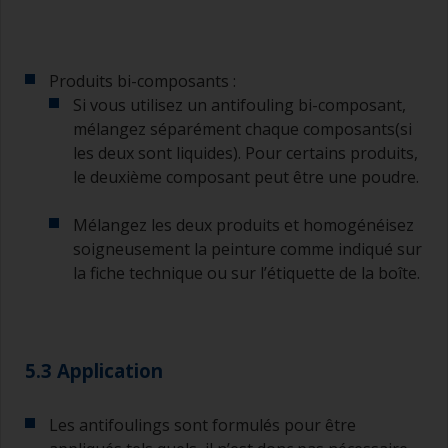
en maintenant la brosse à 45 degrés par rapport
à la surface.
Pour nettoyer les brosses, versez du diluant
Produits bi-composants :
dans un récipient approprié afin de pouvoir les
Si vous utilisez un antifouling bi-composant,
nettoyer si les soies commencent à durcir ou
mélangez séparément chaque composants(si
s’épaissir.
les deux sont liquides). Pour certains produits,
Autres conseils utiles :
le deuxième composant peut être une poudre.
Si vous constatez des coulures lors de
Mélangez les deux produits et homogénéisez
l’application , c’est que la peinture est trop
soigneusement la peinture comme indiqué sur
diluée, ou que la quantité déposée est trop
importante.
la fiche technique ou sur l’étiquette de la boîte.
Évitez d’appliquer directement la peinture depuis
la boîte car vous risqueriez de la contaminer et
d’affecter sa conservation en raison de
5.3 Application
l’évaporation des solvants. Versez plutôt dans un
récipient séparé la quantité que vous pensez
appliquer utiliser en 30 minutes.
Les antifoulings sont formulés pour être