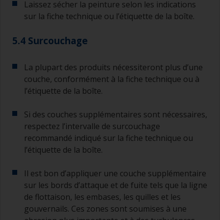
coulures, des irrégularités ou une contamination
Laissez sécher la peinture selon les indications
que vous devez poncer , utilisez un abrasif grade
sur la fiche technique ou l’étiquette de la boîte.
P120 à 220. Commencez par le grade P220 et si
l’abrasif s’encrasse, poursuivez avec le grade
5.4 Surcouchage
P120. Plus le grade est grossier, plus le risque
d’éliminer trop de produit et/ou de revenir
jusqu’au support est important. Reportez-vous
La plupart des produits nécessiteront plus d’une
aux indications sur l’étiquette pour les intervalles
couche, conformément à la fiche technique ou à
de surcouchage par lui-même ainsi que par les
l’étiquette de la boîte.
des antifoulings.
Si des couches supplémentaires sont nécessaires,
respectez l’intervalle de surcouchage
recommandé indiqué sur la fiche technique ou
l’étiquette de la boîte.
Il est bon d’appliquer une couche supplémentaire
sur les bords d’attaque et de fuite tels que la ligne
de flottaison, les embases, les quilles et les
gouvernails. Ces zones sont soumises à une