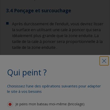
3.4 Ponçage et surcouchage
Après durcissement de l’enduit, vous devrez lisser
la surface en utilisant une cale à poncer qui sera
idéalement plus grande que la zone enduite. La
taille de la cale à poncer sera proportionnelle à la
taille de la zone enduite .
Un grade P80 peut être utilisé pour le ponçage
initial. Si davantage d’enduit est nécessaire,
Qui peint ?
dépoussierez la surface et suivez l’étape
précédente. Une fois que la surface est lisse et
qu’il n’y a plus besoin d’enduit, le ponçage final
Choisissez l'une des opérations suivantes pour adapter
peut être réalisé avec un grade P120-180.
le site à vos besoins
Je peins mon bateau moi-même (bricolage)