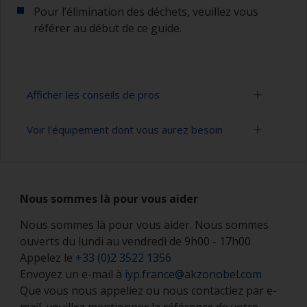
Pour l’élimination des déchets, veuillez vous
référer au début de ce guide.
Afficher les conseils de pros
Voir l'équipement dont vous aurez besoin
Travailler avec un rouleau :
L’application au rouleau permet de couvrir
Masque à solvants
rapidement de grandes surfaces.
Nous sommes là pour vous aider
Rouleaux à peinture (de taille et de type adapté)
Pour la plupart des antifouling, un rouleau en
mohair de 7-9 mm d’épaisseur résistant aux
Nous sommes là pour vous aider. Nous sommes
Brosses à peinture (de taille adaptée)
solvants convient. Pour les antifoulings à film
ouverts du lundi au vendredi de 9h00 - 17h00
mince , il convient d’utiliser un rouleau de 5-6
Chaussures de sécurité
Appelez le
+33 (0)2 3522 1356
mm en mohair résistant aux solvants, ou un
Envoyez un e-mail à
iyp.france@akzonobel.com
rouleau en mousse haute densité.
Protection des mains (suivant Fiche de Données
Que vous nous appeliez ou nous contactiez par e-
de Sécurité)
Si vous utilisez des rouleaux en feutre ou en
mail, veuillez mentionner la référence de votre