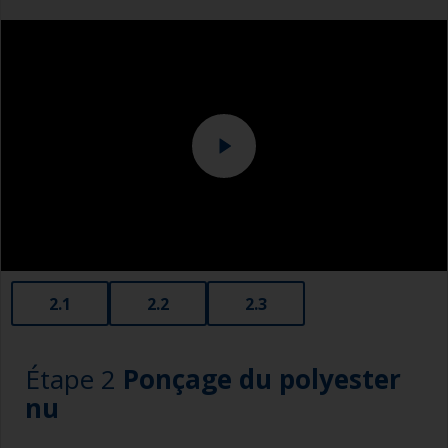
utilisez un chiffon imbibé de solvant, puis
Combinaison
essuyez immédiatement après avec un chiffon
propre pour ôter la contamination.
Utilisez un solvant à évaporation lente pour
avoir assez de temps pour essuyer la surface
avec le chiffon propre.
Changez les chiffons régulièrement pour éviter
de recontaminer la surface.
2.1
2.2
2.3
Étape 2
Ponçage du polyester
nu