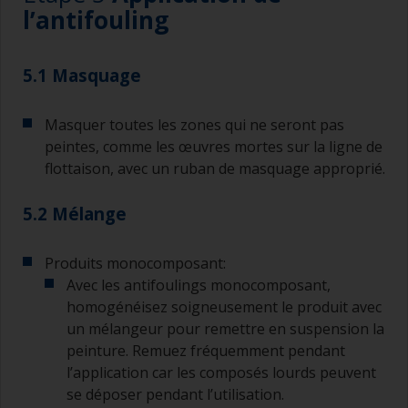
l’antifouling
petites zones difficiles d’accès.
Travailler avec une brosse :
5.1 Masquage
Les brosses doivent être de largeur moyenne à
grande, généralement entre 75 et 150 mm avec
Masquer toutes les zones qui ne seront pas
de longues soies souples.
peintes, comme les œuvres mortes sur la ligne de
Une brosse plus petite servira à peindre les
flottaison, avec un ruban de masquage approprié.
contours des endroits difficiles d’accès.
5.2 Mélange
Lavez vos brosses avec le diluant approprié et
séchez-les soigneusement avant de les utiliser
pour éviter toute contamination.
Produits monocomposant:
Avec les antifoulings monocomposant,
La qualité des brosses pour l’application de
homogénéisez soigneusement le produit avec
primaire est moins importante que celle des
un mélangeur pour remettre en suspension la
brosses destinées à l’application des sous-
peinture. Remuez fréquemment pendant
couches ou des finitions.
l’application car les composés lourds peuvent
Pour réduire les marques de brosse, appliquez
se déposer pendant l’utilisation.