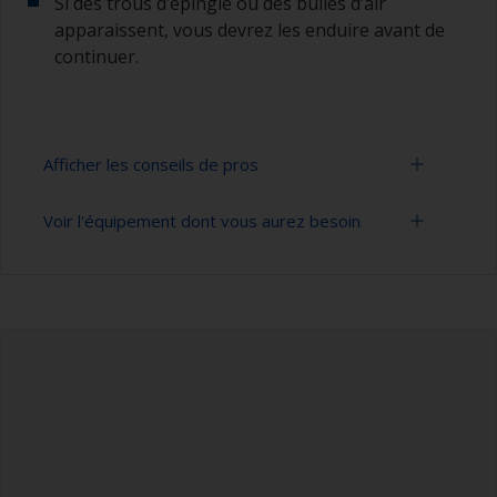
Si des trous d’épingle ou des bulles d’air
apparaissent, vous devrez les enduire avant de
continuer.
Afficher les conseils de pros
Voir l'équipement dont vous aurez besoin
Un ponçage trop agressif peut révéler une
porosité profonde dans le gelcoat qui sera alors
très difficile à réparer.
Papier abrasif P60-120 (différents grades pour la
préparation de surface)
Pour les larges surfaces planes, nous vous
conseillons d’utiliser une ponceuse combinée à
Aspirateur (ou air comprimé)
un aspirateur. Pour les courbes et les arêtes,
poncer à la main. N’oubliez pas, l’abrasif doit
Diluant de nettoyage
être ajusté sur la cale à poncer.
Gants en caoutchouc
Masque à poussière