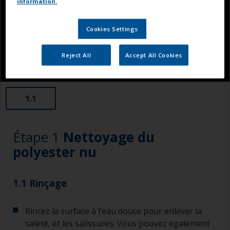
information.
Cookies Settings
Reject All
Accept All Cookies
1.1
Étape 1
Nettoyage du
polyester nu
1.1 Rinçage
Rincez la surface à l’eau douce pour enlever la
saleté, et les salissures. Vous pouvez également