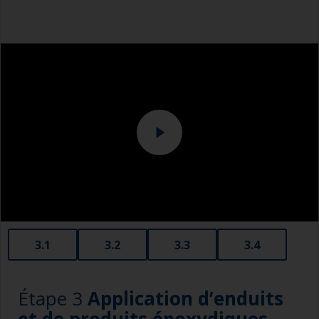
Chiffon de dépoussiérage ou chiffon non
pelucheux
Combinaison
Ponceuse et/ou cale à poncer adaptée
3.1
3.2
3.3
3.4
Étape 3
Application d’enduits