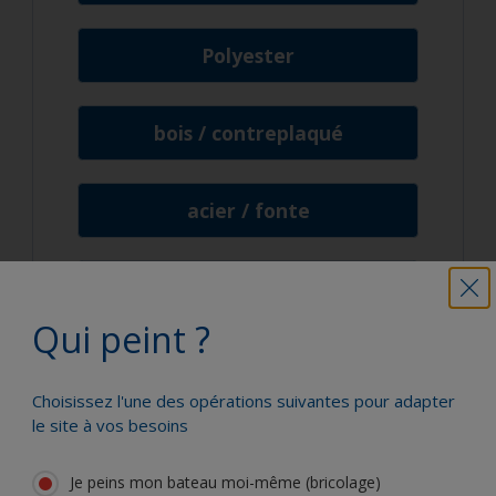
Polyester
bois / contreplaqué
acier / fonte
aluminium / zinc-acier galvanisé
Qui peint ?
laiton / acier inoxydable
Choisissez l'une des opérations suivantes pour adapter
le site à vos besoins
plomb
Je peins mon bateau moi-même (bricolage)