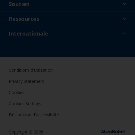
Soutien
À propos de nous
Ressources
Contact
Actualités
Internationale
Détaillants et professionnels
FRA
Peintre amateur
Conditions d'utilisation
Privacy Statement
Cookies
Cookies Settings
Déclaration d'accessibilité
Copyright @ 2026