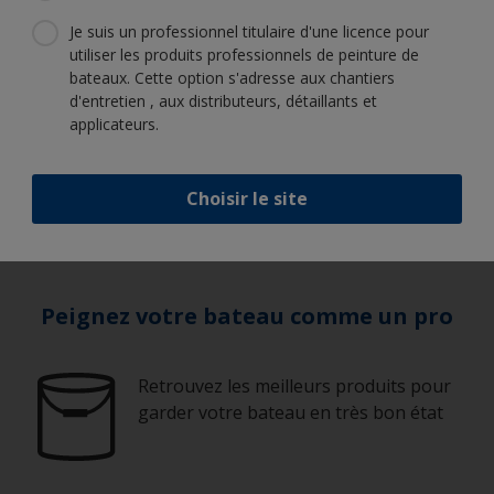
Je suis un professionnel titulaire d'une licence pour
utiliser les produits professionnels de peinture de
bateaux. Cette option s'adresse aux chantiers
Nous sommes là pour vous aider
d'entretien , aux distributeurs, détaillants et
applicateurs.
Nous sommes là pour vous aider. Nous sommes
ouverts du lundi au vendredi de 9h00 - 17h00
Appelez le
+33 (0)2 3522 1356
Choisir le site
Envoyez un e-mail à
iyp.france@akzonobel.com
Peignez votre bateau comme un pro
Retrouvez les meilleurs produits pour
garder votre bateau en très bon état