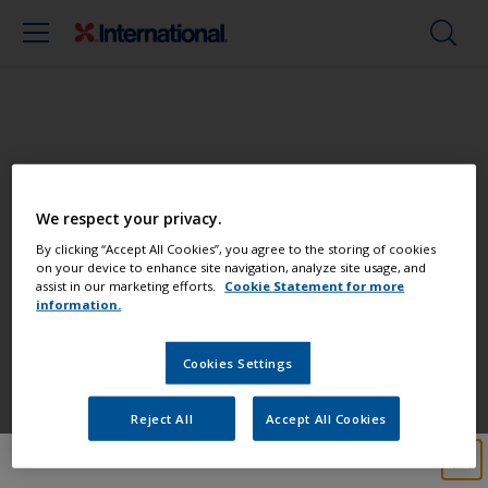
Peignez votre bateau comme un pro
We respect your privacy.
Retrouvez les meilleurs produits pour
By clicking “Accept All Cookies”, you agree to the storing of cookies
on your device to enhance site navigation, analyze site usage, and
garder votre bateau en très bon état
assist in our marketing efforts.
Cookie Statement for more
information.
Cookies Settings
Obtenez toute l'aide dont vous avez
besoin pour peindre en toute
Reject All
Accept All Cookies
confiance