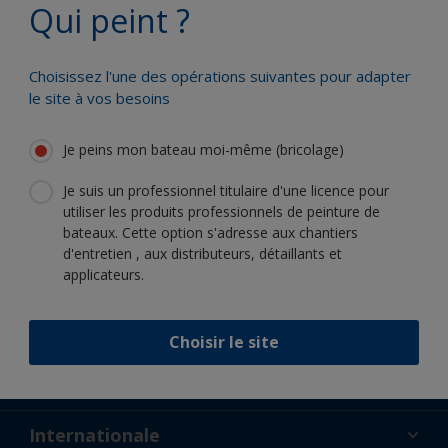
Qui peint ?
Bénéficiez de notre expertise
scientifique et de notre innovation
continue
Choisissez l'une des opérations suivantes pour adapter
le site à vos besoins
Je peins mon bateau moi-même (bricolage)
Suivez International :
Je suis un professionnel titulaire d'une licence pour
utiliser les produits professionnels de peinture de
bateaux. Cette option s'adresse aux chantiers
d'entretien , aux distributeurs, détaillants et
applicateurs.
Soutien
Choisir le site
À propos de nous
Ressources
Contact
Actualités
Internationale