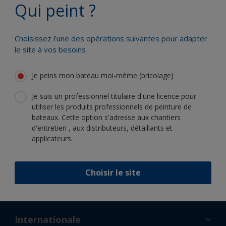
Qui peint ?
Bénéficiez de notre expertise
scientifique et de notre innovation
continue
Choisissez l'une des opérations suivantes pour adapter
le site à vos besoins
Je peins mon bateau moi-même (bricolage)
Suivez International :
Je suis un professionnel titulaire d'une licence pour
utiliser les produits professionnels de peinture de
bateaux. Cette option s'adresse aux chantiers
d'entretien , aux distributeurs, détaillants et
applicateurs.
Soutien
Choisir le site
À propos de nous
Ressources
Contact
Actualités
Internationale