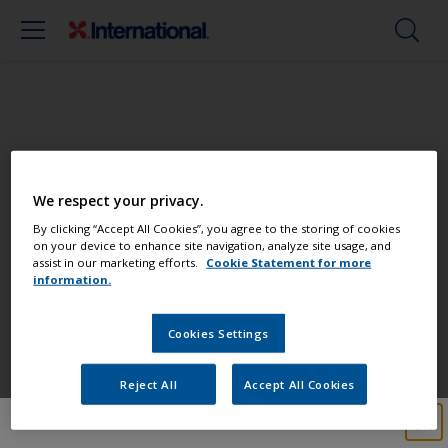
Peignez votre bateau comme un pro
We respect your privacy.
Retrouvez les meilleurs produits pour
By clicking “Accept All Cookies”, you agree to the storing of cookies
on your device to enhance site navigation, analyze site usage, and
garder votre bateau en très bon état
assist in our marketing efforts.
Cookie Statement for more
information.
Cookies Settings
Obtenez toute l'aide dont vous avez
besoin pour peindre en toute
Reject All
Accept All Cookies
confiance