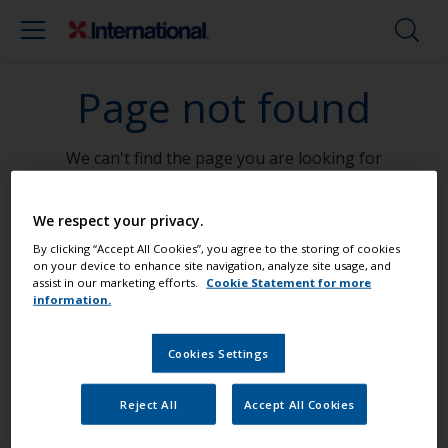
Page not found
We can't find the page you are looking for
Go To Home
We respect your privacy.
By clicking “Accept All Cookies”, you agree to the storing of cookies
on your device to enhance site navigation, analyze site usage, and
assist in our marketing efforts.
Cookie Statement for more
Peignez votre bateau comme un pro
information.
Cookies Settings
Retrouvez les meilleurs produits pour
garder votre bateau en très bon état
Reject All
Accept All Cookies