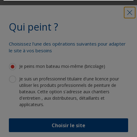
Obtenez toute l'aide dont vous avez
besoin pour peindre en toute
Qui peint ?
confiance
Choisissez l'une des opérations suivantes pour adapter
Bénéficiez de notre expertise
le site à vos besoins
scientifique et de notre innovation
continue
Je peins mon bateau moi-même (bricolage)
Je suis un professionnel titulaire d'une licence pour
utiliser les produits professionnels de peinture de
bateaux. Cette option s'adresse aux chantiers
Suivez International :
d'entretien , aux distributeurs, détaillants et
applicateurs.
Choisir le site