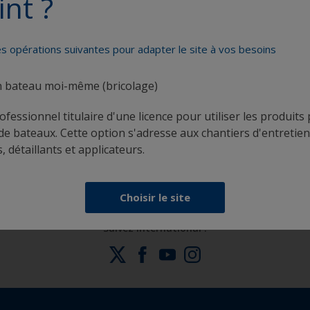
int ?
es opérations suivantes pour adapter le site à vos besoins
n bateau moi-même (bricolage)
rofessionnel titulaire d'une licence pour utiliser les produit
Obtenez toute l'aide dont vous avez besoin pour
de bateaux. Cette option s'adresse aux chantiers d'entretien
peindre en toute confiance
, détaillants et applicateurs.
Choisir le site
Suivez International :