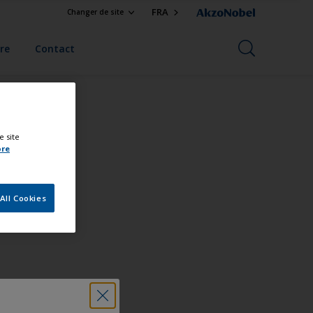
FRA
Changer de site
re
Contact
e site
ore
All Cookies
o