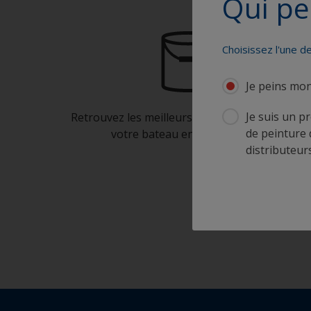
Qui pe
Choisissez l'une d
Je peins mo
Je suis un p
Retrouvez les meilleurs produits pour garder
de peinture 
votre bateau en très bon état
distributeurs