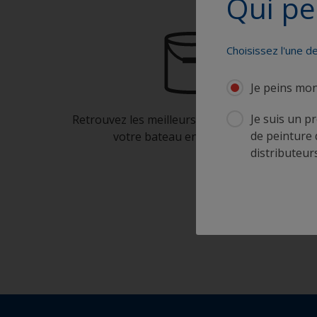
Qui pe
Choisissez l'une d
Je peins mo
Je suis un p
Retrouvez les meilleurs produits pour garder
de peinture 
votre bateau en très bon état
distributeurs