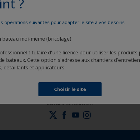
int ?
es opérations suivantes pour adapter le site à vos besoins
n bateau moi-même (bricolage)
rofessionnel titulaire d'une licence pour utiliser les produit
Obtenez toute l'aide dont vous avez besoin pour
de bateaux. Cette option s'adresse aux chantiers d'entretien
peindre en toute confiance
, détaillants et applicateurs.
Choisir le site
Suivez International :