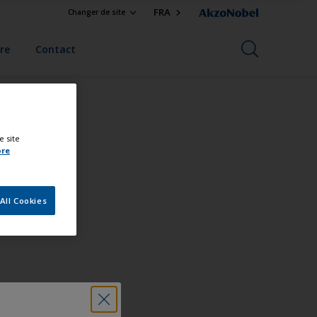
FRA
Changer de site
re
Contact
e site
ore
All Cookies
o