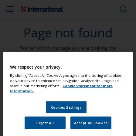
Page not found
We can't find the page you are looking for
Go To Home
We respect your privacy.
By clicking “Accept All Cookies”, you agree to the storing of cookies
on your device to enhance site navigation, analyze site usage, and
assist in our marketing efforts.
Cookie Statement for more
Peignez votre bateau comme un pro
information.
Cookies Settings
Retrouvez les meilleurs produits pour
garder votre bateau en très bon état
Reject All
Accept All Cookies