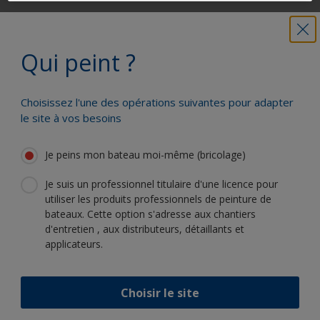
Obtenez toute l'aide dont vous avez
besoin pour peindre en toute
Qui peint ?
confiance
Choisissez l'une des opérations suivantes pour adapter
Bénéficiez de notre expertise
le site à vos besoins
scientifique et de notre innovation
continue
Je peins mon bateau moi-même (bricolage)
Je suis un professionnel titulaire d'une licence pour
utiliser les produits professionnels de peinture de
bateaux. Cette option s'adresse aux chantiers
Suivez International :
d'entretien , aux distributeurs, détaillants et
applicateurs.
Choisir le site