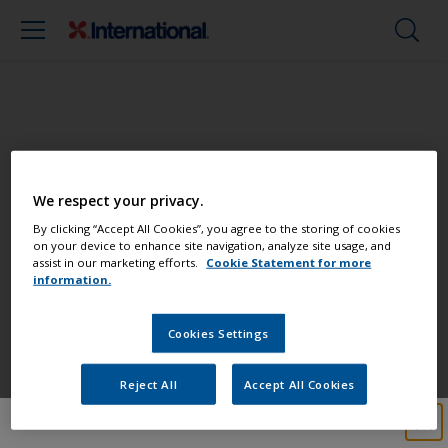
Peignez votre bateau comme un pro
We respect your privacy.
Retrouvez les meilleurs produits pour
By clicking “Accept All Cookies”, you agree to the storing of cookies
on your device to enhance site navigation, analyze site usage, and
garder votre bateau en très bon état
assist in our marketing efforts.
Cookie Statement for more
information.
Cookies Settings
Obtenez toute l'aide dont vous avez
besoin pour peindre en toute
Reject All
Accept All Cookies
confiance