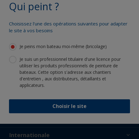
Qui peint ?
Bénéficiez de notre expertise
scientifique et de notre innovation
continue
Choisissez l'une des opérations suivantes pour adapter
le site à vos besoins
Je peins mon bateau moi-même (bricolage)
Suivez International :
Je suis un professionnel titulaire d'une licence pour
utiliser les produits professionnels de peinture de
bateaux. Cette option s'adresse aux chantiers
d'entretien , aux distributeurs, détaillants et
applicateurs.
Soutien
Choisir le site
À propos de nous
Ressources
Contact
Actualités
Internationale