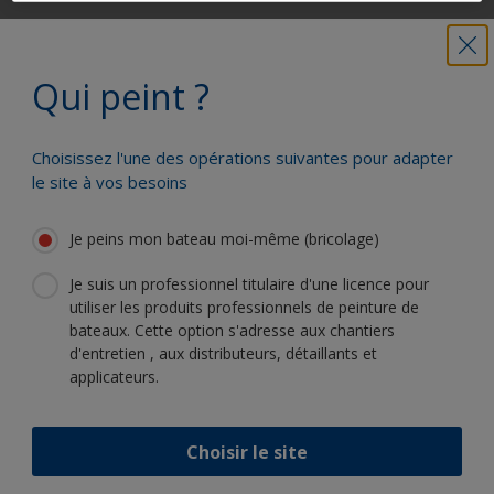
Obtenez toute l'aide dont vous avez
besoin pour peindre en toute
Qui peint ?
confiance
Choisissez l'une des opérations suivantes pour adapter
Bénéficiez de notre expertise
le site à vos besoins
scientifique et de notre innovation
continue
Je peins mon bateau moi-même (bricolage)
Je suis un professionnel titulaire d'une licence pour
utiliser les produits professionnels de peinture de
bateaux. Cette option s'adresse aux chantiers
Suivez International :
d'entretien , aux distributeurs, détaillants et
applicateurs.
Choisir le site