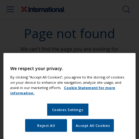
Page not found
We can't find the page you are looking for
Go To Home
We respect your privacy.
By clicking “Accept All Cookies”, you agree to the storing of cookies
on your device to enhance site navigation, analyze site usage, and
assist in our marketing efforts.
Cookie Statement for more
Peignez votre bateau comme un pro
information.
Cookies Settings
Retrouvez les meilleurs produits pour
garder votre bateau en très bon état
Reject All
Accept All Cookies