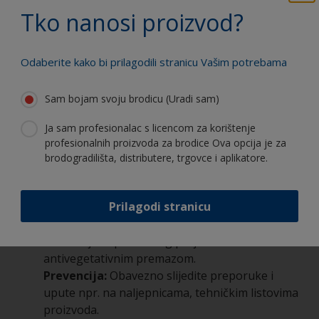
stiskanje boje
Tko nanosi proizvod?
Prevencija:
Obavezno slijedite preporuke i
upute npr. na naljepnicama, tehničkim listovima
proizvoda.
Odaberite kako bi prilagodili stranicu Vašim potrebama
Savitljivost površine, kod stakloplastičnih /
Sam bojam svoju brodicu (Uradi sam)
kompozitnih brodica s tankim laminatima i na
pojedinim tipovima drvenih plovila.
Ja sam profesionalac s licencom za korištenje
Prevencija:
Probajte koristiti
profesionalnih proizvoda za brodice Ova opcija je za
jednokomponentni umjesto dvokomponentnog
brodogradilišta, distributere, trgovce i aplikatore.
proizvoda.
Prilagodi stranicu
Nepridržavanje preporuka međupremaznih
intervala ili nanošenje krivog sistema boje npr.
korištenje neprikladnog prajmera s
antivegetativnim premazom.
Prevencija:
Obavezno slijedite preporuke i
upute npr. na naljepnicama, tehničkim listovima
proizvoda.