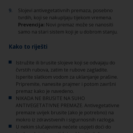
Slojevi antivegetativnih premaza, posebno
tvrdih, koji se nakupljaju tijekom vremena.
Prevencija:
Novi premaz može se nanositi
samo na stari sistem koji je u dobrom stanju.
Kako to riješti
Istružite ili brusite slojeve koji se odvajaju do
čvrstih rubova, zatim te rubove zagladite.
Isperite slatkom vodom za uklanjanje prašine.
Pripremite, nanesite prajmer i potom završni
premaz kako je navedeno.
NIKADA NE BRUSITE NA SUHO
ANTIVEGETATIVNE PREMAZE. Antivegetativne
premaze uvijek brusite (ako je potrebno) na
mokro iz zdravstvenih i sigurnosnih razloga.
U nekim slučajevima nećete uspjeti doći do