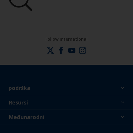
Follow International
podrška
O nama
Resursi
Kontakt
Novosti
Međunarodni
Trgovci i profesionalci
HRV