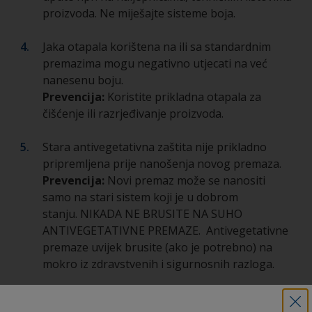
proizvoda. Ne miješajte sisteme boja.
Jaka otapala korištena na ili sa standardnim
premazima mogu negativno utjecati na već
nanesenu boju.
Prevencija:
Koristite prikladna otapala za
čišćenje ili razrjeđivanje proizvoda.
Stara antivegetativna zaštita nije prikladno
pripremljena prije nanošenja novog premaza.
Prevencija:
Novi premaz može se nanositi
samo na stari sistem koji je u dobrom
stanju. NIKADA NE BRUSITE NA SUHO
ANTIVEGETATIVNE PREMAZE. Antivegetativne
premaze uvijek brusite (ako je potrebno) na
mokro iz zdravstvenih i sigurnosnih razloga.
Predebelo nanesen sloj premaza uzrokuje