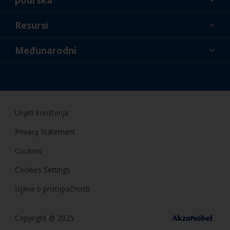
podrška
O nama
Resursi
Kontakt
Novosti
Međunarodni
Trgovci i profesionalci
HRV
Uradi sam
Uvjeti korištenja
Privacy Statement
Cookies
Cookies Settings
Izjava o pristupačnosti
Copyright @ 2025