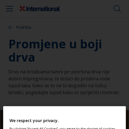
Podrška
Promjene u boji
drva
Drvo na brodicama tamni jer površina drva nije
dobro impregnirana, te dolazi do prodora vode
ispod laka. Kako se to ne bi dogodilo na Vašoj
brodici, pogledajte ispod kako to spriječiti i tretirati.
We respect your privacy.
By clicking “Accept All Cookies”, you agree to the storing of cookies