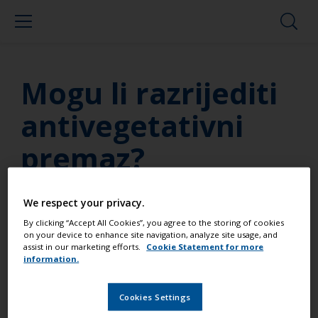
Mogu li razrijediti
antivegetativni
premaz?
Učinkovitost antivegetativnog premaza ovisi i o
We respect your privacy.
debljini nanesenog premaza. Svi International
By clicking “Accept All Cookies”, you agree to the storing of cookies
antivegetativni premazi optimalno su formulirani za
on your device to enhance site navigation, analyze site usage, and
pružanje maksimalne zaštite. Razrjeđivanje ne
assist in our marketing efforts.
Cookie Statement for more
information.
preporučujemo jer može značajno utjecati na
učinkovitost antivegetativne zaštite.
Cookies Settings