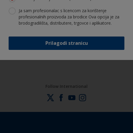
Sva podrška potrebna da aplicirate
proizvode sa sigurnošću
Ja sam profesionalac s licencom za korištenje
profesionalnih proizvoda za brodice Ova opcija je za
brodogradilišta, distributere, trgovce i aplikatore.
Koristite naše stalne inovacije i
Prilagodi stranicu
stručnost
Follow International