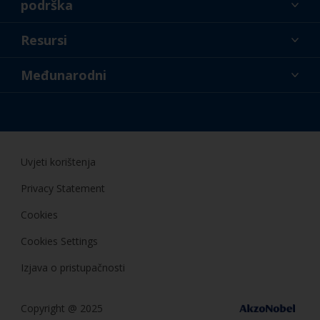
podrška
O nama
Resursi
Kontakt
Novosti
Međunarodni
Trgovci i profesionalci
HRV
Uradi sam
Uvjeti korištenja
Privacy Statement
Cookies
Cookies Settings
Izjava o pristupačnosti
Copyright @ 2025