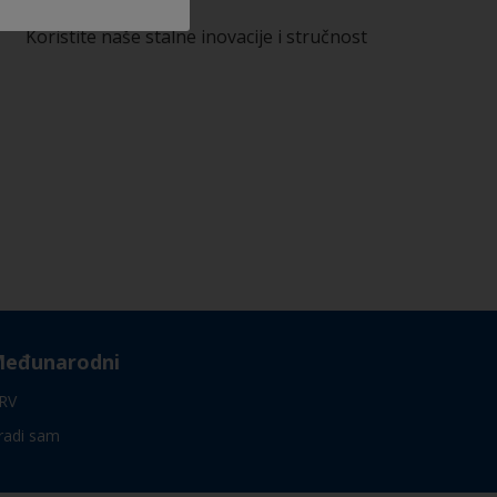
Koristite naše stalne inovacije i stručnost
eđunarodni
RV
radi sam