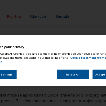
Podrška
Gdje kupiti
Kontakt
ct your privacy.
icnom trupu plovil
 “Accept All Cookies”, you agree to the storing of cookies on your device to enhanc
analyze site usage, and assist in our marketing efforts.
Cookie Statement for m
ni premaz na bazi
on.
 Settings
Reject All
Accept 
a može se aplicirati na trupove izradene od bilo kojeg mater
jni premaz. Za jednokomponentni sistem preporucujemo up