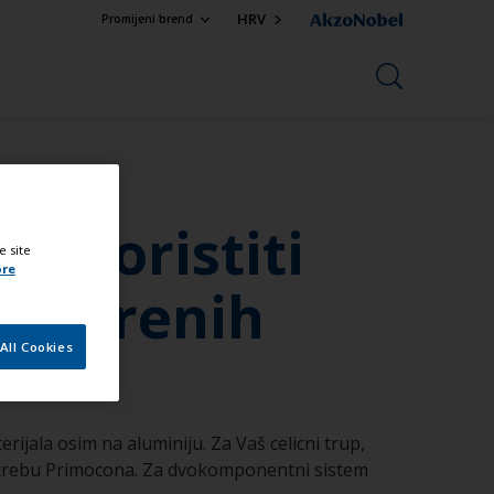
HRV
Promijeni brend
a koristiti
e site
ore
 bakrenih
All Cookies
ijala osim na aluminiju. Za Vaš celicni trup,
otrebu Primocona. Za dvokomponentni sistem