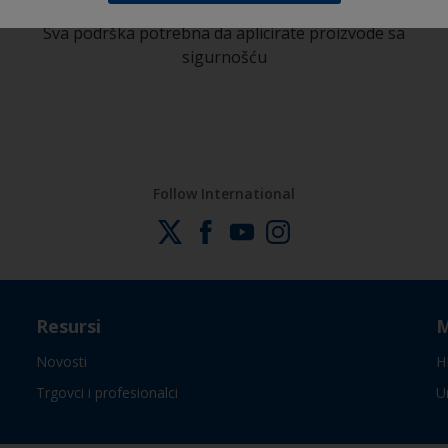
Sva podrška potrebna da aplicirate proizvode sa
sigurnošću
Follow International
Resursi
M
Novosti
H
Trgovci i profesionalci
U