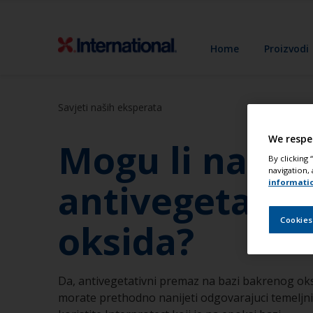
Home
Proizvodi
Savjeti naših eksperata
We respe
Mogu li na cel
By clicking
navigation, 
antivegetativ
informati
Cookies
oksida?
Da, antivegetativni premaz na bazi bakrenog oksid
morate prethodno nanijeti odgovarajuci temel