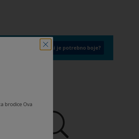
e,
Koliko mi je potrebno boje?
za brodice Ova