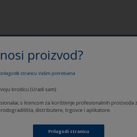
otrebne količine boje. Unesite vrstu i dimenzije svoje brodic
nosi proizvod?
, i dobiti ćete korisnu procjenu.
prilagodili stranicu Vašim potrebama
Postignite profesionalni rezultat
voju brodicu (Uradi sam)
sionalac s licencom za korištenje profesionalnih proizvoda 
brodogradilišta, distributere, trgovce i aplikatore.
Prilagodi stranicu