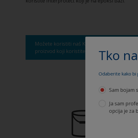
koristite Interprotect koji je na epoksi bazi.
Možete koristiti naš Kalkulator za procjenu p
Tko na
proizvod koji koristite i potreban broj slojeva
Odaberite kako bi 
Sam bojam s
Ja sam profe
opcija je za 