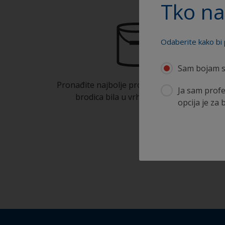
Tko na
Odaberite kako bi 
Sam bojam s
Pronađite najbolje proizvode kako bi Vaša
Ja sam profe
brodica bila u vrhunskom stanju
opcija je za 