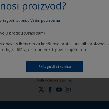
nosi proizvod?
prilagodili stranicu Vašim potrebama
voju brodicu (Uradi sam)
Sva podrška potrebna da aplicirate proizvode sa
sionalac s licencom za korištenje profesionalnih proizvoda 
sigurnošću
brodogradilišta, distributere, trgovce i aplikatore.
Prilagodi stranicu
Follow International