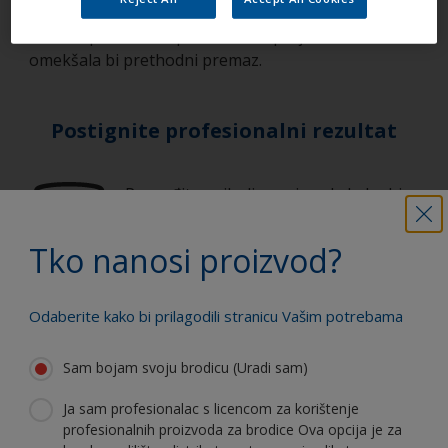
jednokomponentnih boja. Otapala u
dvokomponentnim proizvodima prejaka su i
omekšala bi prethodni premaz.
Postignite profesionalni rezultat
Pronađite najbolje proizvode kako bi
Vaša brodica bila u vrhunskom stanju
Tko nanosi proizvod?
Sva podrška potrebna da aplicirate
Odaberite kako bi prilagodili stranicu Vašim potrebama
proizvode sa sigurnošću
Sam bojam svoju brodicu (Uradi sam)
Ja sam profesionalac s licencom za korištenje
Koristite naše stalne inovacije i
profesionalnih proizvoda za brodice Ova opcija je za