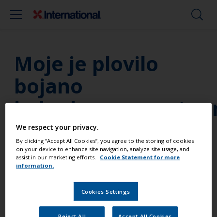
Moje je plovilo
bojano
jednokomponentn
bojom, mogu li
We respect your privacy.
By clicking “Accept All Cookies”, you agree to the storing of cookies
koristiti
on your device to enhance site navigation, analyze site usage, and
assist in our marketing efforts.
Cookie Statement for more
Perfection?
information.
Cookies Settings
Nažalost ne. Kao opce pravilo, dvokomponentni
proizvodi ne smiju se aplicirati preko
Reject All
Accept All Cookies