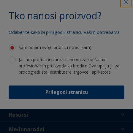
Koristite naše stalne inovacije i
stručnost
Tko nanosi proizvod?
Odaberite kako bi prilagodili stranicu Vašim potrebama
Sam bojam svoju brodicu (Uradi sam)
Follow International
Ja sam profesionalac s licencom za korištenje
profesionalnih proizvoda za brodice Ova opcija je za
brodogradilišta, distributere, trgovce i aplikatore.
Prilagodi stranicu
podrška
O nama
Resursi
Kontakt
Novosti
Međunarodni