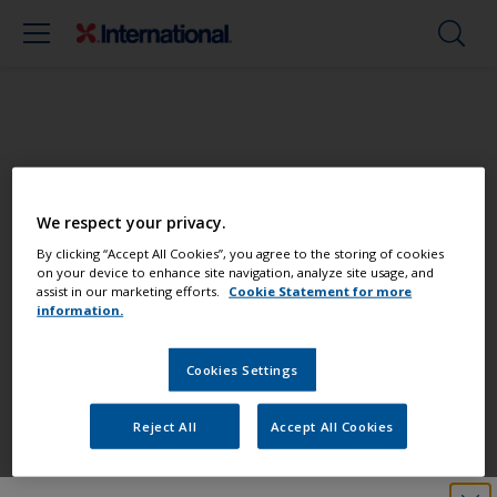
Postignite profesionalni rezultat
We respect your privacy.
Pronađite najbolje proizvode kako bi
By clicking “Accept All Cookies”, you agree to the storing of cookies
on your device to enhance site navigation, analyze site usage, and
Vaša brodica bila u vrhunskom stanju
assist in our marketing efforts.
Cookie Statement for more
information.
Cookies Settings
Sva podrška potrebna da aplicirate
proizvode sa sigurnošću
Reject All
Accept All Cookies