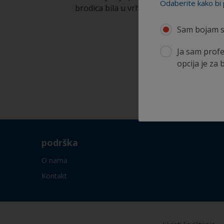
Odaberite kako bi 
brodica bila u vrhunskom stanju
Sam bojam s
Ja sam profe
opcija je za 
podrška
O nama
Kontakt