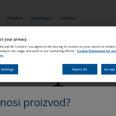
Podrška
Gdje kupiti
Kontakt
ct your privacy.
 “Accept All Cookies”, you agree to the storing of cookies on your device to enhanc
analyze site usage, and assist in our marketing efforts.
Cookie Statement for m
on.
Postignite profesionalni rezultat
 Settings
Reject All
Accept 
nosi proizvod?
Sva podrška potrebna da aplicirate proizvode sa