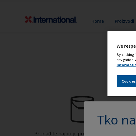
Home
Proizvodi
We respe
By clicking
navigation, 
informati
Cookies
Tko na
Pronađite najbolje proizvode kako bi Vaša