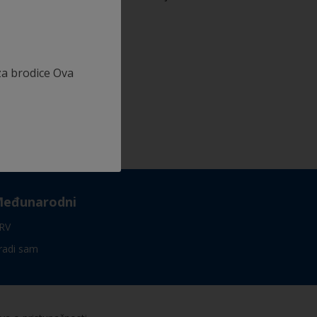
za brodice Ova
eđunarodni
RV
radi sam