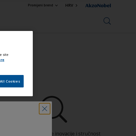
HRV
Promijeni brend
e site
ore
All Cookies
Koristite naše stalne inovacije i stručnost