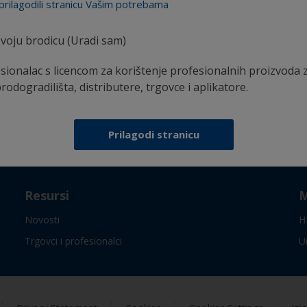
prilagodili stranicu Vašim potrebama
sigurnošću
voju brodicu (Uradi sam)
sionalac s licencom za korištenje profesionalnih proizvoda 
brodogradilišta, distributere, trgovce i aplikatore.
Follow International
Prilagodi stranicu
Resursi
M
Novosti
H
Trgovci i profesionalci
U