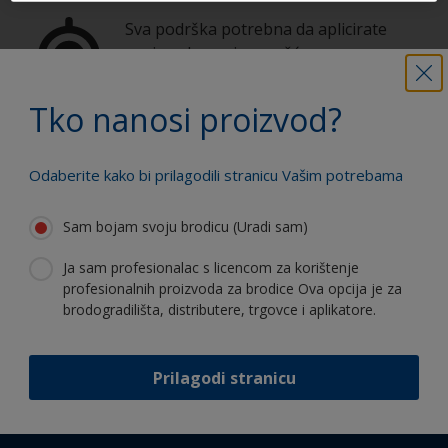
Sva podrška potrebna da aplicirate
proizvode sa sigurnošću
Tko nanosi proizvod?
Koristite naše stalne inovacije i
stručnost
Odaberite kako bi prilagodili stranicu Vašim potrebama
Sam bojam svoju brodicu (Uradi sam)
Ja sam profesionalac s licencom za korištenje
profesionalnih proizvoda za brodice Ova opcija je za
Follow International
brodogradilišta, distributere, trgovce i aplikatore.
Prilagodi stranicu