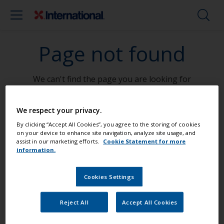
Page not found
We can't find the page you are looking for
Go To Home
We respect your privacy.
By clicking “Accept All Cookies”, you agree to the storing of cookies
on your device to enhance site navigation, analyze site usage, and
assist in our marketing efforts.
Cookie Statement for more
Postignite profesionalni rezultat
information.
Cookies Settings
Pronađite najbolje proizvode kako bi
Vaša brodica bila u vrhunskom stanju
Reject All
Accept All Cookies