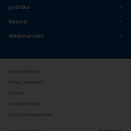
podrška
O nama
Resursi
Kontakt
Novosti
Međunarodni
Trgovci i profesionalci
HRV
Uradi sam
Uvjeti korištenja
Privacy Statement
Cookies
Cookies Settings
Izjava o pristupačnosti