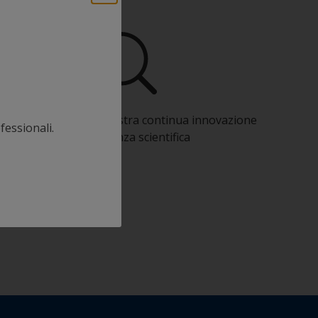
rai vantaggio dalla nostra continua innovazione
fessionali.
e competenza scientifica