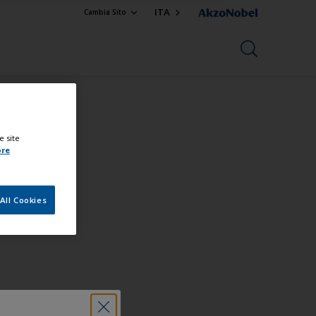
ITA
Cambia Sito
e site
ore
All Cookies
nista