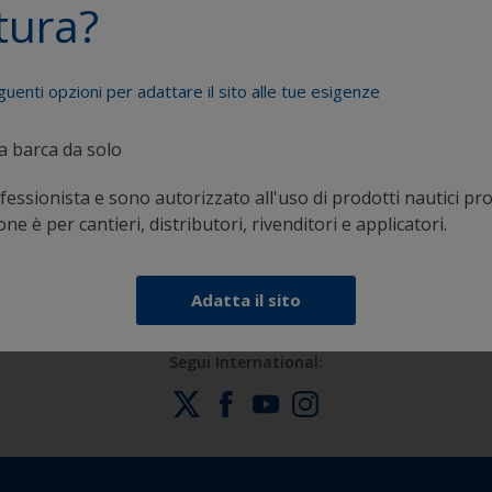
tura?
guenti opzioni per adattare il sito alle tue esigenze
ia barca da solo
Ricevi tutta l'assistenza di cui hai bisogno per
T
essionista e sono autorizzato all'uso di prodotti nautici pro
pitturare efficacemente
e è per cantieri, distributori, rivenditori e applicatori.
Adatta il sito
Segui International: