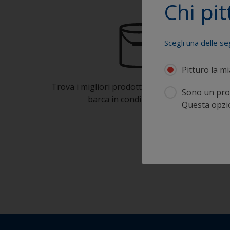
Chi pit
Scegli una delle se
Pitturo la m
Trova i migliori prodotti per mantenere la tua
Sono un prof
barca in condizioni ottimali
Questa opzion