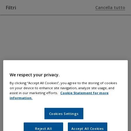
Filtri
Cancella tutto
TORNA A PRODOTTI
Primer
Isola e protegge i supporti nudi sotto e
We respect your privacy.
sopra la linea di galleggiamento.
By clicking “Accept All Cookies”, you agree to the storing of cookies
on your device to enhance site navigation, analyze site usage, and
assist in our marketing efforts.
Cookie Statement for more
information.
Cookies Settings
Filtri
Reject All
Accept All Cookies