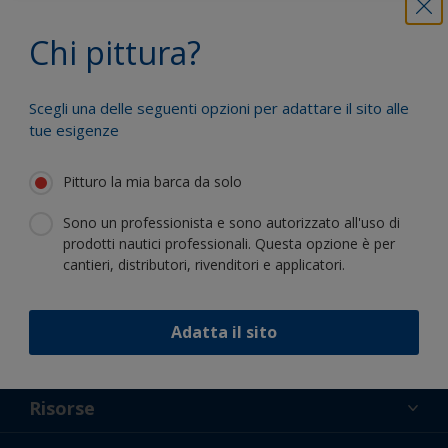
Trai vantaggio dalla nostra continua
Chi pittura?
innovazione e competenza scientifica
Scegli una delle seguenti opzioni per adattare il sito alle
tue esigenze
Pitturo la mia barca da solo
Segui International:
Sono un professionista e sono autorizzato all'uso di
prodotti nautici professionali. Questa opzione è per
cantieri, distributori, rivenditori e applicatori.
Adatta il sito
Supporto
Chi Siamo
Risorse
Contatti
Novità