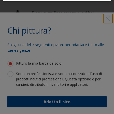
Ricevi tutta l'assistenza di cui hai
bisogno per pitturare efficacemente
Chi pittura?
Trai vantaggio dalla nostra continua
Scegli una delle seguenti opzioni per adattare il sito alle
innovazione e competenza scientifica
tue esigenze
Pitturo la mia barca da solo
Sono un professionista e sono autorizzato all'uso di
prodotti nautici professionali. Questa opzione è per
Segui International:
cantieri, distributori, rivenditori e applicatori.
Adatta il sito