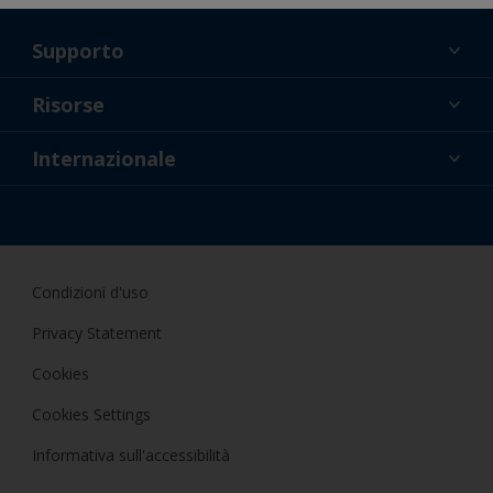
Supporto
Chi Siamo
Risorse
Contatti
Novità
Internazionale
Rivenditori e professionisti
ITA
Applicatore fai da te
Condizioni d'uso
Privacy Statement
Cookies
Cookies Settings
Informativa sull'accessibilità