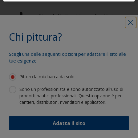
Ricevi tutta l'assistenza di cui hai
bisogno per pitturare efficacemente
Chi pittura?
Trai vantaggio dalla nostra continua
Scegli una delle seguenti opzioni per adattare il sito alle
innovazione e competenza scientifica
tue esigenze
Pitturo la mia barca da solo
Sono un professionista e sono autorizzato all'uso di
prodotti nautici professionali. Questa opzione è per
Segui International:
cantieri, distributori, rivenditori e applicatori.
Adatta il sito