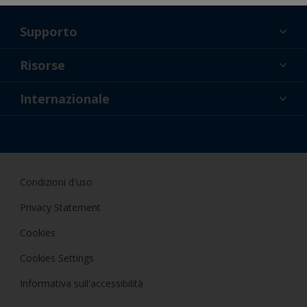
Supporto
Chi Siamo
Risorse
Contatti
Novità
Internazionale
Rivenditori e professionisti
ITA
Applicatore fai da te
Condizioni d'uso
Privacy Statement
Cookies
Cookies Settings
Informativa sull'accessibilità