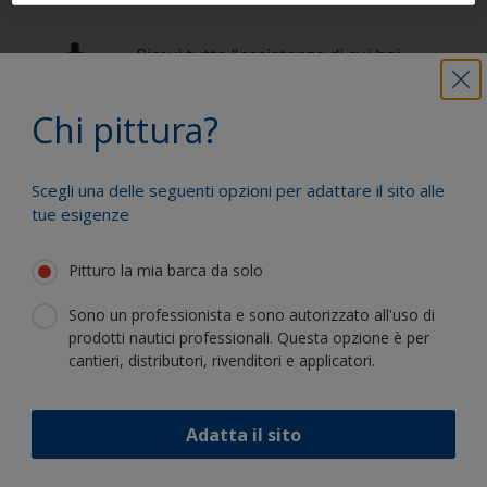
Ricevi tutta l'assistenza di cui hai
bisogno per pitturare efficacemente
Chi pittura?
Trai vantaggio dalla nostra continua
Scegli una delle seguenti opzioni per adattare il sito alle
innovazione e competenza scientifica
tue esigenze
Pitturo la mia barca da solo
Sono un professionista e sono autorizzato all'uso di
prodotti nautici professionali. Questa opzione è per
Segui International:
cantieri, distributori, rivenditori e applicatori.
Adatta il sito