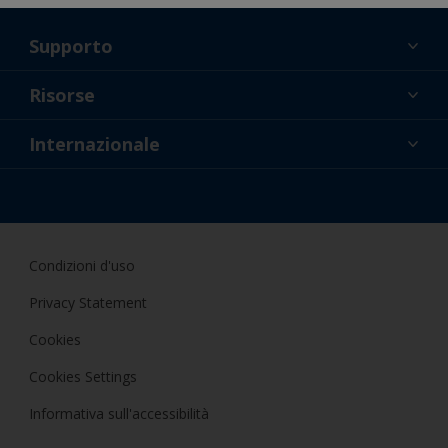
Supporto
Chi Siamo
Risorse
Contatti
Novità
Internazionale
Rivenditori e professionisti
ITA
Applicatore fai da te
Condizioni d'uso
Privacy Statement
Cookies
Cookies Settings
Informativa sull'accessibilità