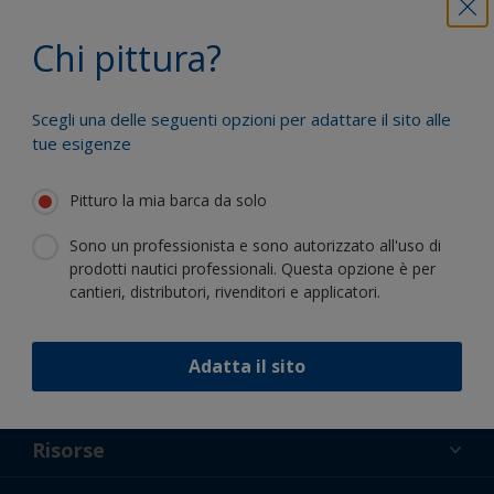
Trai vantaggio dalla nostra continua
Chi pittura?
innovazione e competenza scientifica
Scegli una delle seguenti opzioni per adattare il sito alle
tue esigenze
Pitturo la mia barca da solo
Segui International:
Sono un professionista e sono autorizzato all'uso di
prodotti nautici professionali. Questa opzione è per
cantieri, distributori, rivenditori e applicatori.
Adatta il sito
Supporto
Chi Siamo
Risorse
Contatti
Novità