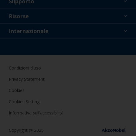
Supporto
Chi Siamo
Risorse
Contatti
Novità
Internazionale
Rivenditori e professionisti
ITA
Applicatore fai da te
Condizioni d'uso
Privacy Statement
Cookies
Cookies Settings
Informativa sull'accessibilità
Copyright @ 2025