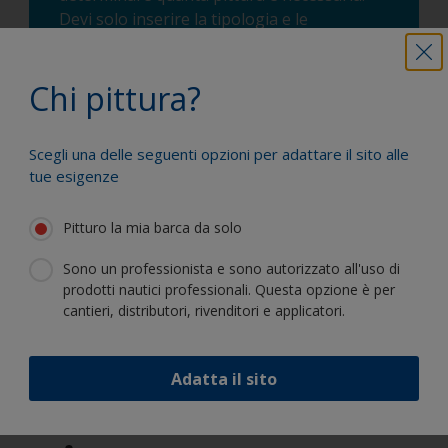
Devi solo inserire la tipologia e le
dimensioni della tua barca, il prodotto che
hai intenzione di usare e il numero di mani
Chi pittura?
richieste, e riceverai una stima
approssimativa.
Quanta pittura mi occorre?
Scegli una delle seguenti opzioni per adattare il sito alle
tue esigenze
Pitturo la mia barca da solo
Pittura la tua barca come un
Sono un professionista e sono autorizzato all'uso di
professionista
prodotti nautici professionali. Questa opzione è per
cantieri, distributori, rivenditori e applicatori.
Trova i migliori prodotti per
mantenere la tua barca in condizioni
Adatta il sito
ottimali