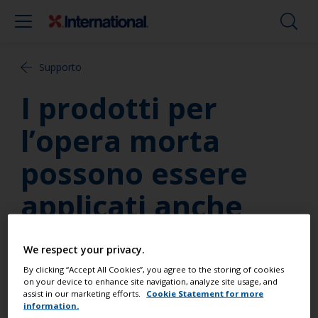
Supporto
I prodotti per
l’opera morta
possono essere
applicati anche
sulle superfici
We respect your privacy.
immerse?
By clicking “Accept All Cookies”, you agree to the storing of cookies
on your device to enhance site navigation, analyze site usage, and
assist in our marketing efforts.
Cookie Statement for more
information.