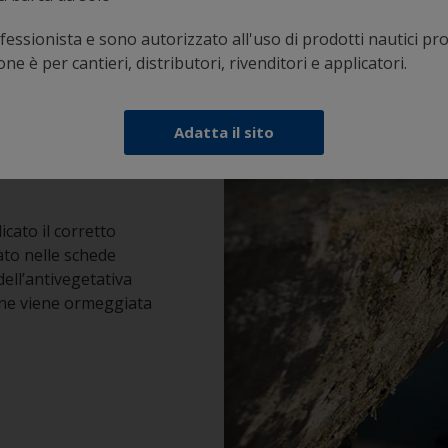
essionista e sono autorizzato all'uso di prodotti nautici pro
e è per cantieri, distributori, rivenditori e applicatori.
Adatta il sito
cato il corretto
ato nelle schede
dell’antivegetativa
one viene ormeggiata