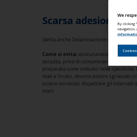
We respe
Scarsa adesione
By clicking
navigation, 
informati
(detta anche Delaminazione della Pittura
Cookies
Come si evita:
assicurandosi che la superf
asciutta, priva di contaminanti e che sia
preparata come indicato nelle specifiche. 
teak e l’iroko, devono essere sgrassati co
essere verniciati. Rispettare gli intervalli 
mani