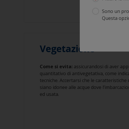
Sono un prof
Questa opzion
Vegetazione
Come si evita:
assicurandosi di aver appli
quantitativo di antivegetativa, come indic
tecniche. Accertarsi che le caratteristiche 
siano idonee alle acque dove l’imbarcazi
ed usata.