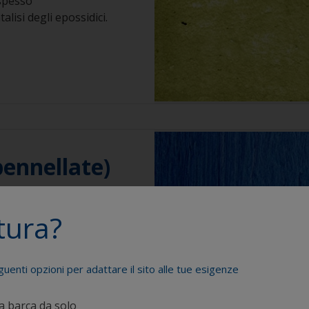
spesso
lisi degli epossidici.
pennellate)
corretta viscosità ed
tura?
a dell’applicazione.
i, rispettare la
de tecniche.
guenti opzioni per adattare il sito alle tue esigenze
ia barca da solo