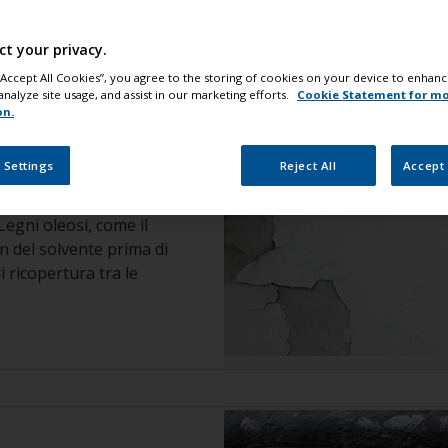
ct your privacy.
 “Accept All Cookies”, you agree to the storing of cookies on your device to enhanc
analyze site usage, and assist in our marketing efforts.
Cookie Statement for m
on.
 o Scrostamento)
 Settings
Reject All
Accept 
icie sia pulita,
 stata adeguatamente
Legni oleosi, come il
n del solvente prima di
di ricopertura tra le