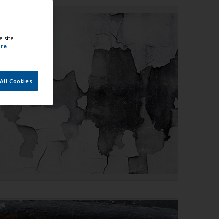
e site
ore
All Cookies