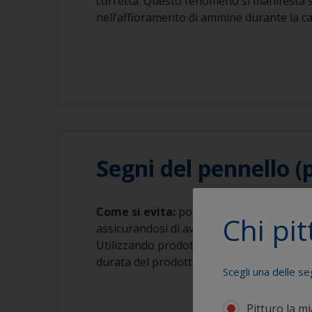
corretta. Questo fenomeno si manifesta 
nell’affioramento di ammine durante la cata
Segni del pennello (
Come si evita:
portando il prodotto alla 
Chi pit
assicurandosi di aver miscelato bene prim
Utilizzando prodotti bicomponenti miscelat
durata del prodotto specificata nelle sche
Scegli una delle se
Pitturo la m