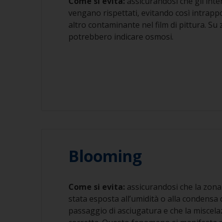
Come si evita:
assicurandosi che gli inter
vengano rispettati, evitando così intrapp
altro contaminante nel film di pittura. Su
potrebbero indicare osmosi.
Blooming
Come si evita:
assicurandosi che la zona 
stata esposta all’umidità o alla condensa 
passaggio di asciugatura e che la miscelaz