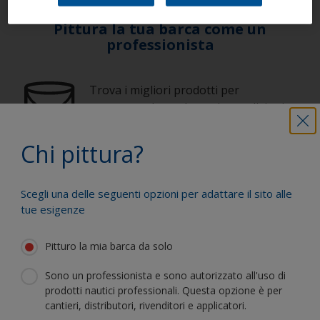
Pittura la tua barca come un
professionista
Trova i migliori prodotti per
mantenere la tua barca in condizioni
ottimali
Chi pittura?
Ricevi tutta l'assistenza di cui hai
bisogno per pitturare efficacemente
Scegli una delle seguenti opzioni per adattare il sito alle
tue esigenze
Pitturo la mia barca da solo
Trai vantaggio dalla nostra continua
innovazione e competenza scientifica
Sono un professionista e sono autorizzato all'uso di
prodotti nautici professionali. Questa opzione è per
cantieri, distributori, rivenditori e applicatori.