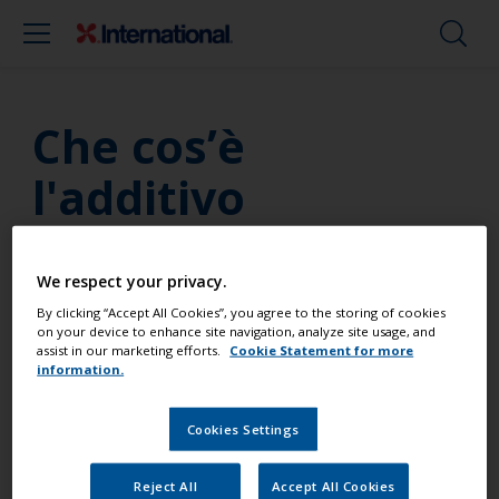
Che cos’è
l'additivo
antisdrucciolo?
We respect your privacy.
L'antisdrucciolo Non-Slip Additive è un materiale
By clicking “Accept All Cookies”, you agree to the storing of cookies
granulare sintetico che può essere miscelato con lo
on your device to enhance site navigation, analyze site usage, and
assist in our marketing efforts.
Cookie Statement for more
smalto di finitura prima dell’applicazione, oppure
information.
setacciato sul film di pittura ancora umido come
coadiuvante per una finitura antisdrucciolo. Come
Cookies Settings
per l'additivo opacizzante, il risultato finale varia a
seconda del quantitativo aggiunto alla pittura.
Reject All
Accept All Cookies