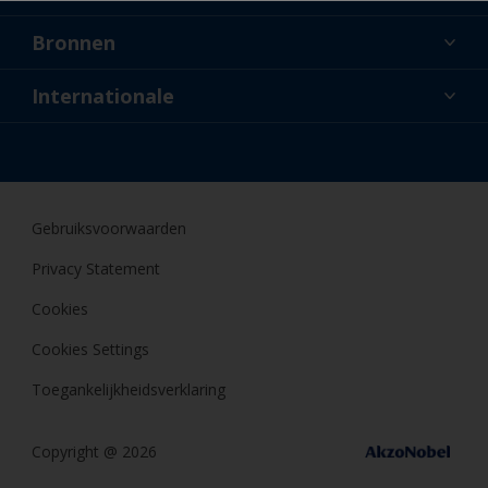
Over ons
Bronnen
Contact
Nieuws
Internationale
Dealers en professionele applicateurs
NLD
Doe-het-zelfschilder
Gebruiksvoorwaarden
Privacy Statement
Cookies
Cookies Settings
Toegankelijkheidsverklaring
Copyright @ 2026