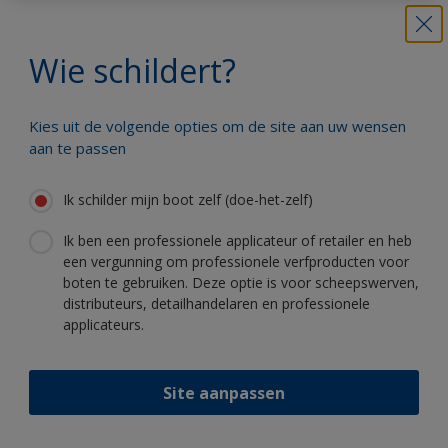
vertrouwen uw boot te schilderen
Wie schildert?
Profiteer van onze non-stop innovatie
Kies uit de volgende opties om de site aan uw wensen
en wetenschappelijke kennis
aan te passen
Ik schilder mijn boot zelf (doe-het-zelf)
Ik ben een professionele applicateur of retailer en heb
een vergunning om professionele verfproducten voor
Volg International:
boten te gebruiken. Deze optie is voor scheepswerven,
distributeurs, detailhandelaren en professionele
applicateurs.
Site aanpassen
Support