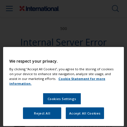
500
Internal Server Error
We respect your privacy.
Schilder uw boot als een echte
By clicking “Accept All Cookies”, you agree to the storing of cookies
professional
on your device to enhance site navigation, analyze site usage, and
assist in our marketing efforts.
Cookie Statement for more
information.
Hier vindt u de beste producten om uw
boot in uitstekende staat te houden
Cookies Settings
Reject All
Accept All Cookies
Krijg al het technische advies om vol