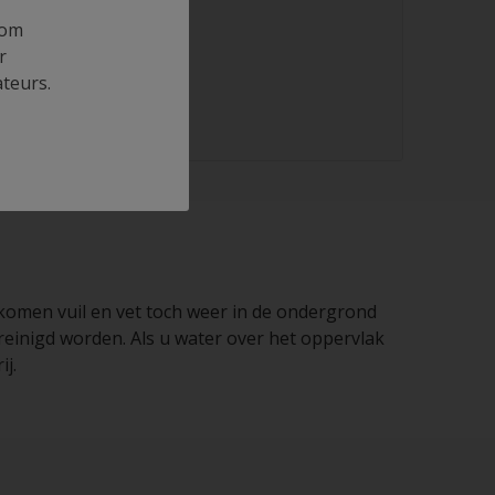
 om
r
ateurs.
n komen vuil en vet toch weer in de ondergrond
einigd worden. Als u water over het oppervlak
ij.