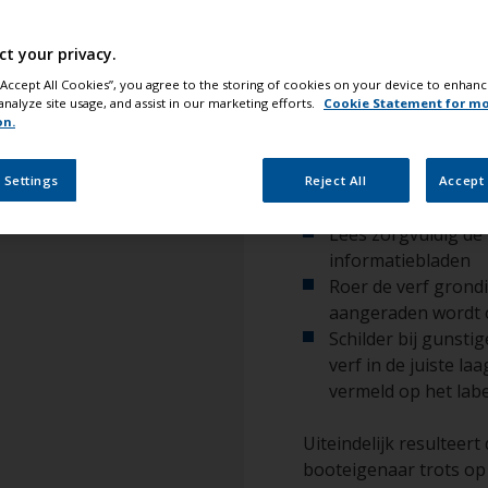
ct your privacy.
 “Accept All Cookies”, you agree to the storing of cookies on your device to enhanc
analyze site usage, and assist in our marketing efforts.
Cookie Statement for m
Enkele een
on.
aan te denk
 Settings
Reject All
Accept 
Lees zorgvuldig de 
informatiebladen
Roer de verf grondi
aangeraden wordt o
Schilder bij gunst
verf in de juiste l
vermeld op het labe
Uiteindelijk resulteert
booteigenaar trots op 