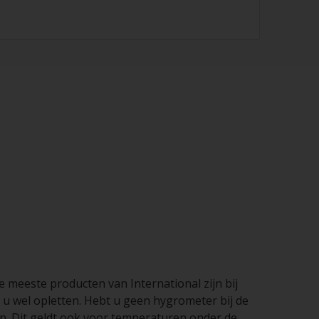
 meeste producten van International zijn bij
u wel opletten. Hebt u geen hygrometer bij de
ren. Dit geldt ook voor temperaturen onder de