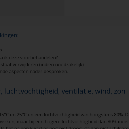
kingen:
i?
a ik deze voorbehandelen?
staat verwijderen (indien noodzakelijk).
mde aspecten nader besproken.
 luchtvochtigheid, ventilatie, wind, zon
15°C en 25°C en een luchtvochtigheid van hoogstens 80%. De
erken, maar bij een hogere luchtvochtigheid dan 80% moet 
 Is het na een kwartier nog niet droog, ga dan niet schilde