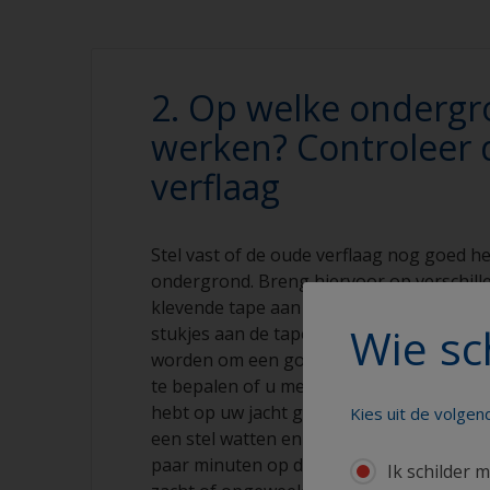
2. Op welke ondergr
werken? Controleer 
verflaag
Stel vast of de oude verflaag nog goed h
ondergrond. Breng hiervoor op verschil
klevende tape aan en trek die er met krach
Wie sc
stukjes aan de tape zitten, dan moet de 
worden om een goede hechting voor de n
te bepalen of u met een 1- of 2-compone
hebt op uw jacht gaat u als volgt te werk
Kies uit de volge
een stel watten en doordrenkt deze met A
paar minuten op dezelfde plaats op de ver
Ik schilder m