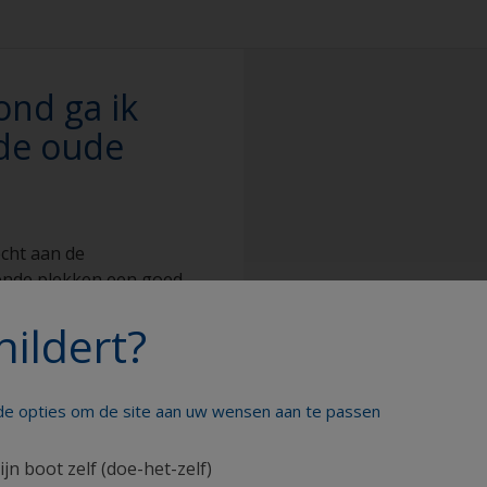
ond ga ik
de oude
echt aan de
lende plekken een goed
t weer af. Blijven er
hildert?
oude laag verwijderd
ieuwe te krijgen. Om
nten verf te maken
. U neemt een doek of
nde opties om de site aan uw wensen aan te passen
ceton. Dit houdt u een
f. Is hierna de verf
ijn boot zelf (doe-het-zelf)