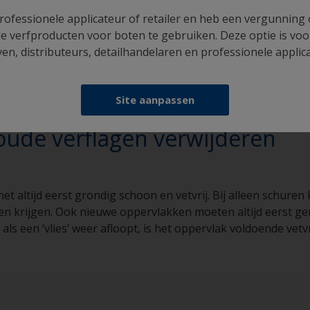
onent verf. Is de verf
u een 2-componenten
rofessionele applicateur of retailer en heb een vergunning
vies aan een
e verfproducten voor boten te gebruiken. Deze optie is voo
n, distributeurs, detailhandelaren en professionele applic
Site aanpassen
 oude verflagen verwijderen
t altijd eerst grondig schoon en vetvrij. Bij alleen schure
n krijgen. Ook nieuwe oppervlakken moeten altijd eerst ger
ls een ‘vlies’ weer afloopt, is het oppervlak voldoende vetvr