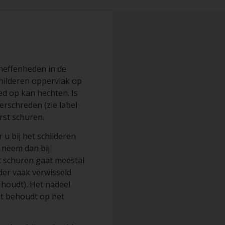
oneffenheden in de
childeren oppervlak op
ed op kan hechten. Is
erschreden (zie label
erst schuren.
u bij het schilderen
, neem dan bij
t schuren gaat meestal
der vaak verwisseld
 houdt). Het nadeel
ht behoudt op het