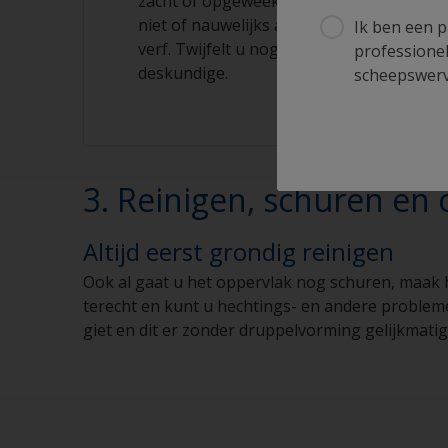
zacht of opgeweekt dan is het een 1-comp
niet of nauwelijks aangetast dan heeft 
Ik ben een p
verf. Twijfelt u nog steeds, vraag dan ad
professionel
deskundige.
scheepswerve
3. Reinigen, schuren en
Altijd eerst grondig reinigen
Ook al gaat u het oppervlak nog schuren, maak he
terecht en kunt u hechtings- en andere probleme
giet en dit er zonder druppelvorming gelijkmatig a