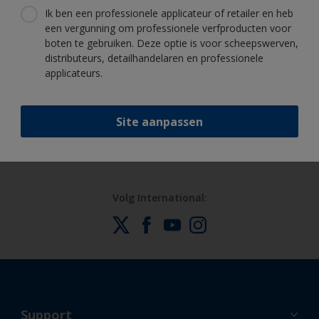
Ik ben een professionele applicateur of retailer en heb
vertrouwen uw boot te schilderen
een vergunning om professionele verfproducten voor
boten te gebruiken. Deze optie is voor scheepswerven,
distributeurs, detailhandelaren en professionele
applicateurs.
Profiteer van onze non-stop innovatie
en wetenschappelijke kennis
Site aanpassen
Volg International:
Support