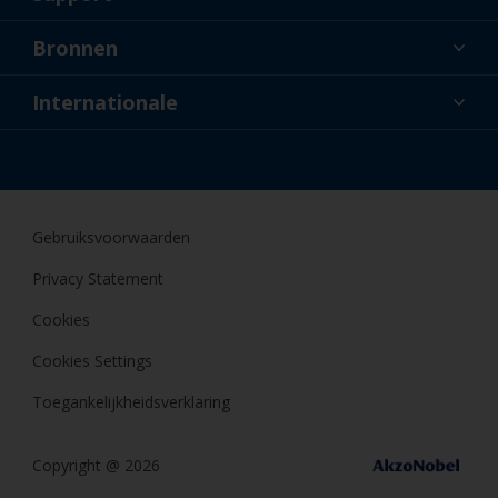
Over ons
Bronnen
Contact
Nieuws
Internationale
Dealers en professionele applicateurs
NLD
Doe-het-zelfschilder
Gebruiksvoorwaarden
Privacy Statement
Cookies
Cookies Settings
Toegankelijkheidsverklaring
Copyright @ 2026